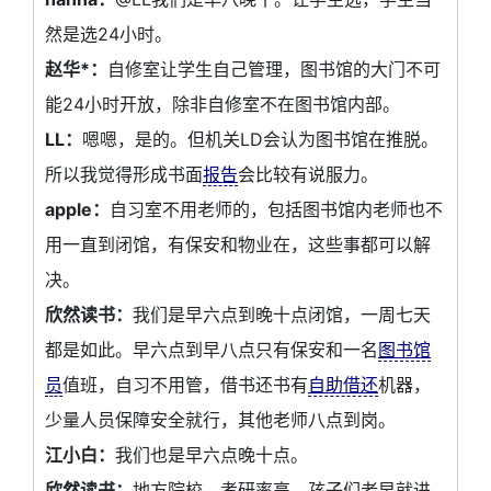
然是选24小时。
赵华*：
自修室让学生自己管理，图书馆的大门不可
能24小时开放，除非自修室不在图书馆内部。
LL：
嗯嗯，是的。但机关LD会认为图书馆在推脱。
所以我觉得形成书面
报告
会比较有说服力。
apple：
自习室不用老师的，包括图书馆内老师也不
用一直到闭馆，有保安和物业在，这些事都可以解
决。
欣然读书：
我们是早六点到晚十点闭馆，一周七天
都是如此。早六点到早八点只有保安和一名
图书馆
员
值班，自习不用管，借书还书有
自助借还
机器，
少量人员保障安全就行，其他老师八点到岗。
江小白：
我们也是早六点晚十点。
欣然读书：
地方院校，考研率高，孩子们老早就进