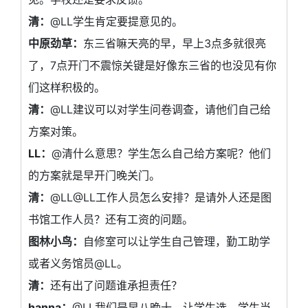
清：
@LL学生肯定要提意见的。
中原劲草：
东三省嘛天亮的早，早上3点多就很亮
了，7点开门不震惊关键是好像东三省的也没见有你
们这样积极的。
清：
@LL建议可以对学生问卷调查，请他们自己给
方案对策。
LL：
@清什么意思？学生怎么自己给方案呢？他们
的方案就是早开门晚关门。
清：
@LL@LL工作人员怎么安排？是请外人还是图
书馆工作人员？还有工资的问题。
图林小鸟：
自修室可以让学生自己管理，勤工助学
或者义务馆员@LL。
清：
还有出了问题谁承担责任？
hanna：
@LL我们是早八晚十。让学生选，学生当