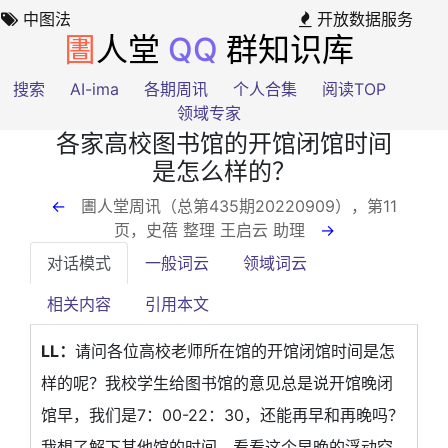
中图法
开放数据服务
圕
人堂
QQ
群知识库
搜索
AI-ima
各期周讯
个人合集
阅读TOP
领域专家
各家高校图书馆的开馆闭馆时间
是怎么样的？
←
圕人堂周讯（总第435期20220909），第11
页
，史蓓 整理 王启云 助理
→
对话模式
一般词云
领域词云
相关内容
引用本文
LL：
请问各位高校老师所在馆的开馆闭馆时间是怎
样的呢？我校学生给图书馆的意见总是说开馆晚闭
馆早，我们是7：00-22：30，还能再早和再晚吗？
我想了解下其他馆的时间，看看这个早晚的浮动空