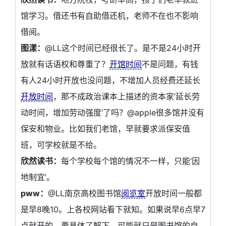
馆学习。借还书有自助借还机，老师不在也不影响
借阅。
图漾：
@LL这个时间已经很长了。是不是24小时开
放就有话语权和尊重了？
开馆时间
不是问题，有钱
有人24小时开放也没问题，不增加人员经费还延长
开放时间
，那不成政治课本上描述的资本家‘延长劳
动时间，增加劳动强度’了吗？@apple很多馆并没有
保安和物业。比如我们老馆，早就要求派保安值
班，可学校就是不给。
欣然读书：
每个学校每个馆的情况不一样，只能‘因
地制宜’。
pww：
@LL南京高校图书馆
阅览室
开放时间一般都
是早8晚10。上各校网站看下就知。如果说早6点早7
点就开的，要具体了解下，可能就只是图书馆的自