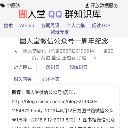
中图法
开放数据服务
圕
人堂
QQ
群知识库
搜索
AI-ima
各期周讯
个人合集
阅读TOP
领域专家
圕人堂微信公众号一周年纪念
←
圕人堂周讯（总第266期20190614），第29
页
，海边 整理 王启云 助理
→
对话模式
一般词云
领域词云
相关内容
引用本文
图谋：
圕人堂微信公众号1周年，
http://blog.sciencenet.cn/blog-213646-
1184872.html，2019年6月12日为图书馆微信公众
号1周年（2018.6.12-2019.6.12）！图书馆微信公众