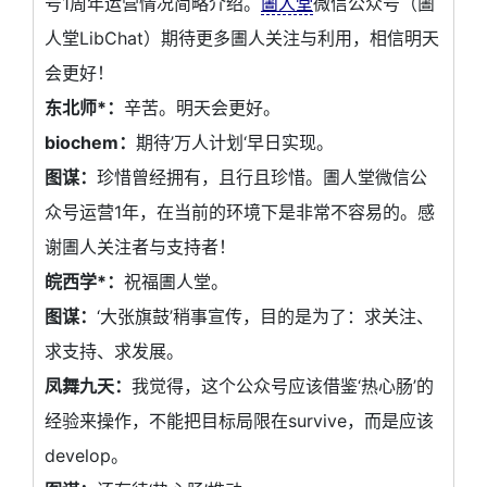
号1周年运营情况简略介绍。
圕人堂
微信公众号（圕
人堂LibChat）期待更多圕人关注与利用，相信明天
会更好！
东北师*：
辛苦。明天会更好。
biochem：
期待’万人计划‘早日实现。
图谋：
珍惜曾经拥有，且行且珍惜。圕人堂微信公
众号运营1年，在当前的环境下是非常不容易的。感
谢圕人关注者与支持者！
皖西学*：
祝福圕人堂。
图谋：
‘大张旗鼓’稍事宣传，目的是为了：求关注、
求支持、求发展。
凤舞九天：
我觉得，这个公众号应该借鉴‘热心肠’的
经验来操作，不能把目标局限在survive，而是应该
develop。