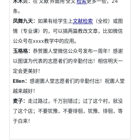
木木贝：
在‘文献’界面用‘全文’
检索
更多一些，24
条。
凤舞九天：
如果有给学生上
文献检索
（全校）或图
情（专业课）的，可以搞两篇教改文章，比如微信
公众号在xxxx教学中的应用。
玉格格：
恭贺圕人堂微信公众号发布一周年！感谢
以图谋为代表的志愿者们的辛勤付出！相信明天一
定会更美好！
Ellen：
感谢圕人堂志愿者们的辛勤付出！祝圕人堂
越来越好！
麦子：
走过路过，千万别错过；过了这个村，就没
了这个店；不要犹豫，不要徘徊，犹豫、徘徊，等
于白来！