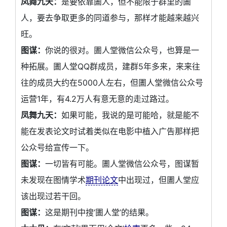
凤舞九天：
是要依靠圕人，但不能限于群里的圕
人，要去争取更多的同道参与，那样才能越来越兴
旺。
图谋：
你说的很对。圕人堂微信公众号，也算是一
种拓展。圕人堂QQ群成员，建群5年多来，来来往
往的成员大约在5000人左右，但圕人堂微信公众号
运营1年，有4.2万人有意无意的走过路过。
凤舞九天：
如果可能，我说的是可能哈，就是能不
能在发表论文时试着类似在电影中植入广告那样把
公众号给宣传一下。
图谋：
一切皆有可能。圕人堂微信公众号，图谋暂
未发现在图情学术
期刊论文
中出现过，但圕人堂应
该出现过若干回。
图谋：
这是期刊中搜‘圕人堂’的结果。