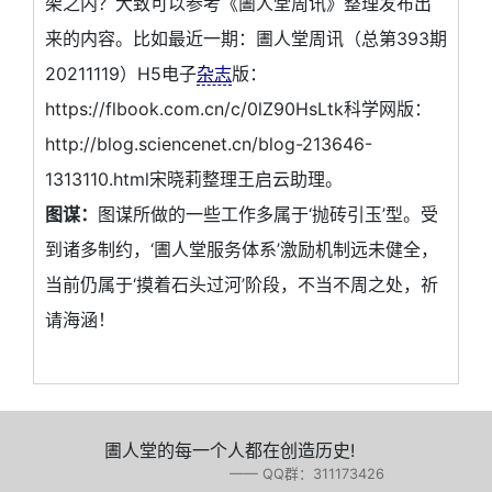
架之内？大致可以参考《圕人堂周讯》整理发布出
来的内容。比如最近一期：圕人堂周讯（总第393期
20211119）H5电子
杂志
版：
https://flbook.com.cn/c/0lZ90HsLtk科学网版：
http://blog.sciencenet.cn/blog-213646-
1313110.html宋晓莉整理王启云助理。
图谋：
图谋所做的一些工作多属于‘抛砖引玉’型。受
到诸多制约，‘圕人堂服务体系’激励机制远未健全，
当前仍属于‘摸着石头过河’阶段，不当不周之处，祈
请海涵！
圕人堂的每一个人都在创造历史!
—— QQ群：311173426