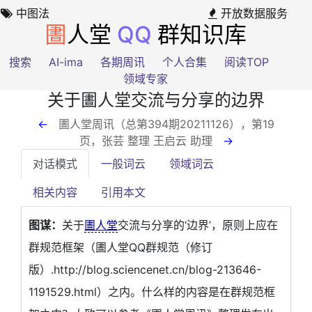
中图法
开放数据服务
圕
人堂
QQ
群知识库
搜索
AI-ima
各期周讯
个人合集
阅读TOP
领域专家
关于圕人堂交流与分享的边界
←
圕人堂周讯（总第394期20211126），第19
页
，张芸 整理 王启云 助理
→
对话模式
一般词云
领域词云
相关内容
引用本文
图谋：
关于
圕人堂
交流与分享的‘边界’，原则上应在
群规范框架（圕人堂QQ群规范（修订
版）.http://blog.sciencenet.cn/blog-213646-
1191529.html）之内。什么样的内容是在群规范框