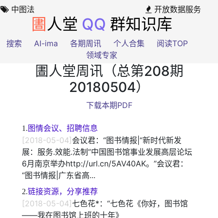
中图法
开放数据服务
圕
人堂
QQ
群知识库
搜索
AI-ima
各期周讯
个人合集
阅读TOP
领域专家
圕人堂周讯（总第208期
20180504）
下载本期PDF
1.
图情会议、招聘信息
[2018-05-04]
会议君：“图书情报|“新时代新发
展：服务.效能.法制”中国图书馆事业发展高层论坛
6月南京举办http://url.cn/5AV40AK。”会议君：
“图书情报|广东省高...
2.
链接资源，分享推荐
[2018-05-04]
七色花*：“七色花《你好，图书馆
——我在图书馆上班的十年》