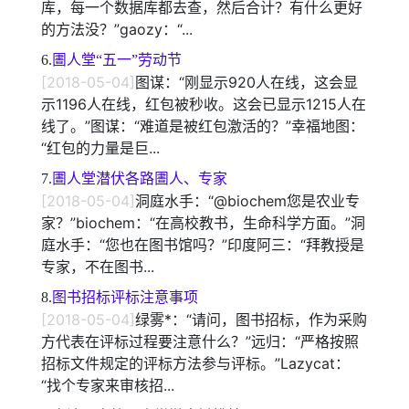
库，每一个数据库都去查，然后合计？有什么更好
的方法没？”gaozy：“...
6.
圕人堂“五一”劳动节
[2018-05-04]
图谋：“刚显示920人在线，这会显
示1196人在线，红包被秒收。这会已显示1215人在
线了。”图谋：“难道是被红包激活的？”幸福地图：
“红包的力量是巨...
7.
圕人堂潜伏各路圕人、专家
[2018-05-04]
洞庭水手：“@biochem您是农业专
家？”biochem：“在高校教书，生命科学方面。”洞
庭水手：“您也在图书馆吗？”印度阿三：“拜教授是
专家，不在图书...
8.
图书招标评标注意事项
[2018-05-04]
绿雾*：“请问，图书招标，作为采购
方代表在评标过程要注意什么？”远归：“严格按照
招标文件规定的评标方法参与评标。”Lazycat：
“找个专家来审核招...