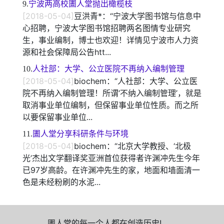
9.
宁波两高校圕人堂抛出橄榄枝
[2018-05-04]
豆洪青*：“宁波大学图书馆与信息中
心招聘，宁波大学图书馆招聘两名图情专业研究
生，事业编制，博士也欢迎！详情见宁波市人力资
源和社会保障局公告htt...
10.
人社部：大学、公立医院不再纳入编制管理
[2018-05-04]
biochem：“人社部：大学、公立医
院不再纳入编制管理！所谓‘不纳入编制管理’，就是
取消事业单位编制，但保留事业单位性质。而之所
以要保留事业单位...
11.
圕人堂分享科研条件与环境
[2018-05-04]
biochem：“北京大学教授、‘北极
光’杰出文学翻译奖亚洲首位获得者许渊冲先生今年
已97岁高龄。在许渊冲先生的家，地面和墙面清一
色是未经粉刷的水泥...
圕人堂的每一个人都在创造历史!