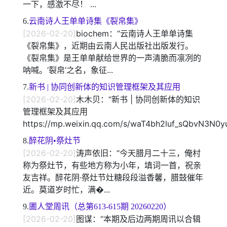
一下，感激不尽！ ...
6.
云南诗人王单单诗集《裂帛集》
[2026-02-20]
biochem：“云南诗人王单单诗集
《裂帛集》，近期由云南人民出版社出版发行。
《裂帛集》是王单单献给世界的一声清脆而凛冽的
呐喊。‘裂帛’之名，象征...
7.
新书 | 协同创新体的知识管理框架及其应用
[2026-02-20]
木木贝：“新书 | 协同创新体的知识
管理框架及其应用
https://mp.weixin.qq.com/s/waT4bh2luf_sQbvN3N0
8.
醉花阴•祭灶节
[2026-02-20]
涛声依旧：“今天腊月二十三，俺村
称为祭灶节，有些地方称为小年，填词一首，祝亲
友吉祥。醉花阴·祭灶节灶糖段段溢香馨，腊鼓催年
近。莫道岁时忙，满�...
9.
圕人堂周讯（总第613-615期 20260220）
[2026-02-20]
图谋：“本期及后边两期周讯以合辑