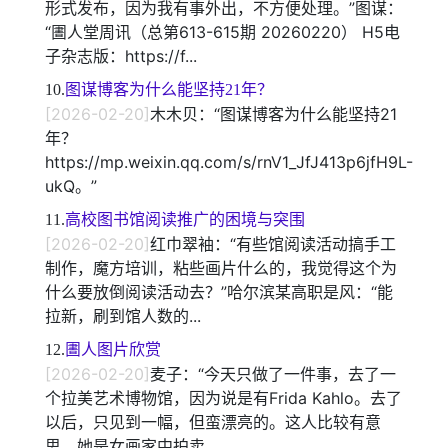
形式发布，因为我有事外出，不方便处理。”图谋：
“圕人堂周讯（总第613-615期 20260220） H5电
子杂志版：https://f...
10.
图谋博客为什么能坚持21年？
[2026-02-20]
木木贝：“图谋博客为什么能坚持21
年？
https://mp.weixin.qq.com/s/rnV1_JfJ413p6jfH9L-
ukQ。”
11.
高校图书馆阅读推广的困境与突围
[2026-02-20]
红巾翠袖：“有些馆阅读活动搞手工
制作，魔方培训，粘些画片什么的，我觉得这个为
什么要放倒阅读活动去？”哈尔滨某高职是风：“能
拉新，刷到馆人数的...
12.
圕人图片欣赏
[2026-02-20]
麦子：“今天只做了一件事，去了一
个拉美艺术博物馆，因为说是有Frida Kahlo。去了
以后，只见到一幅，但蛮漂亮的。这人比较有意
思，她是女画家中拍卖...