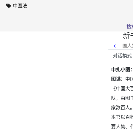
中图法
搜
新
←
圕人
对话模式
申扎小图
图谋：
中国
《中国大
队，由图
家数百人
本书以百
要人物、