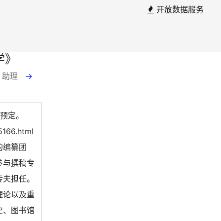
开放数据服务
学》
云 助理
→
单预定。
66.html
的编纂团
参与撰稿专
传夫担任。
理论以及重
史、图书馆