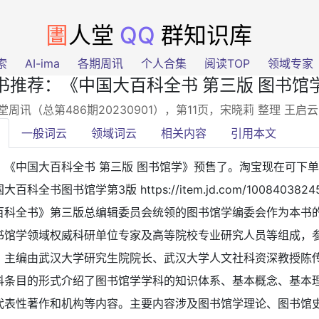
圕
人堂
QQ
群知识库
索
AI-ima
各期周讯
个人合集
阅读TOP
领域专家
书推荐：《中国大百科全书 第三版 图书馆
堂周讯（总第486期20230901），第11页
，宋晓莉 整理 王启
一般词云
领域词云
相关内容
引用本文
：
《中国大百科全书 第三版 图书馆学》预售了。淘宝现在可下
大百科全书图书馆学第3版 https://item.jd.com/100840382451
百科全书》第三版总编辑委员会统领的图书馆学编委会作为本书
书馆学领域权威科研单位专家及高等院校专业研究人员等组成，
。主编由武汉大学研究生院院长、武汉大学人文社科资深教授陈
科条目的形式介绍了图书馆学学科的知识体系、基本概念、基本
代表性著作和机构等内容。主要内容涉及图书馆学理论、图书馆