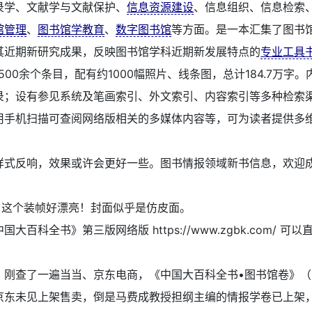
录学、文献学与文献保护、
信息资源建设
、信息组织、信息检索
馆管理
、
图书馆学教育
、
数字图书馆
等方面。是一本汇集了图书
其近期新研究成果，反映图书馆学科近期新发展特点的
专业工具
500余个条目，配有约1000幅照片、线条图，总计184.7万字
录；设有参见系统及笔画索引、外文索引、内容索引等多种检索
用手机扫描可查阅网络版相关的多媒体内容等，可为读者提供多
样式反响，效果或许会更好一些。图书情报领域新书信息，欢迎
。
：
这个装帧好漂亮！封面似乎是仿皮面。
国大百科全书》第三版网络版 https://www.zgbk.com/ 可
：
刚查了一遍当当、京东电商，《中国大百科全书•图书馆卷》
京东未见上架售卖，倒是马费成教授担纲主编的情报学卷已上架