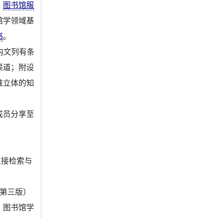
、
图书馆服
馆学领域基
书
。
。内文列有条
渠道；附设
维立体的知
成员分享至
以直接检索与
（第三版）
，图书馆学