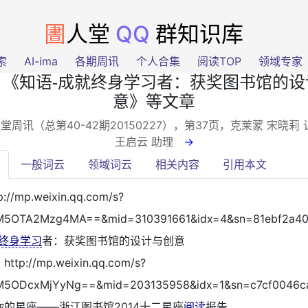
圕
人堂
QQ
群知识库
索
AI-ima
各期周讯
个人合集
阅读TOP
领域专家
：《知语-成就终身学习者：获奖图书馆的设
意》等文章
堂周讯（总第40-42期20150227），第37页
，克莱蒙 宋晓莉 
王启云 助理
→
一般词云
领域词云
相关内容
引用本文
p://mp.weixin.qq.com/s?
jM5OTA2Mzg4MA==&mid=310391661&idx=4&sn=81ebf2a40
终身学习
者：获奖图书馆的设计与创意
：
http://mp.weixin.qq.com/s?
jM5ODcxMjYyNg==&mid=203135958&idx=1&sn=c7cf0046c
你的星座——浙江图书馆2014十二星座
阅读
报告