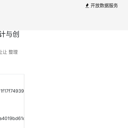
开放数据服务
计与创
让让 整理
1f17f749392abbd9e92eea4#rd。
a4019bd61d8bd7af4a01b88#rd。