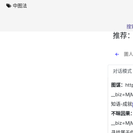
中图法
搜
推荐
←
圕人
对话模式
图谋：
htt
__biz=M
知语-成就
不昧因果
__biz=M
寻找属于