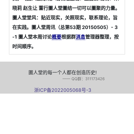
晓莉 赵生让 董行圕人堂圕结一切可以圕聚的力量。
圕人堂堂风：贴近现实，关照现实，联系理论，旨
在实践。圕人堂周讯（总第53期 20150505）- 3
-1 圕人堂本周讨论
概要
根据群
消息
管理器整理，按
时间顺序。
圕人堂的每一个人都在创造历史!
—— QQ群：311173426
浙ICP备2022005068号-3