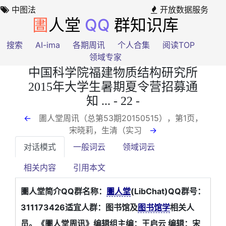
中图法
开放数据服务
圕
人堂
QQ
群知识库
搜索
AI-ima
各期周讯
个人合集
阅读TOP
领域专家
中国科学院福建物质结构研究所
2015年大学生暑期夏令营招募通
知 ... - 22 -
←
圕人堂周讯（总第53期20150515），第1页
，
宋晓莉，生清（实习
→
对话模式
一般词云
领域词云
相关内容
引用本文
圕人堂简介QQ群名称：
圕人堂
(LibChat)QQ群号：
311173426适宜人群：图书馆及
图书馆学
相关人
员。《圕人堂周讯》编辑组主编：王启云 编辑：宋