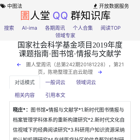
中图法
开放数据服务
圕
人堂
QQ
群知识库
搜索
AI-ima
各期周讯
个人合集
阅读TOP
领域专家
国家社会科学基金项目2019年度
课题指南·图书馆·情报与文献学
←
圕人堂周讯（总第242期20181228），第21
页
，陈艳整理王启云助理
→
对话模式
一般词云
领域词云
相关内容
引用本文
晓庄*：
图书馆•情报与文献学*1.新时代图书情报与
档案管理学科体系的重新构建研究*2.新时代文化自
信视域下的经典阅读研究*3.科研用户知识资源采纳
的认知机理研究*4.在线医疗社区的信息甄别机制研