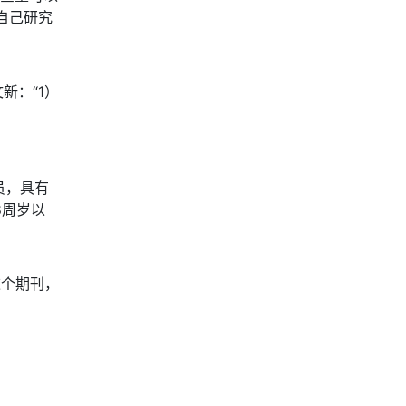
自己研究
新：“1）
日
员，具有
8周岁以
这个期刊，