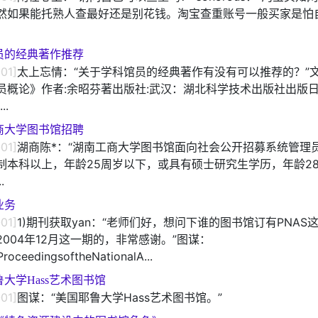
然如果能托熟人查最好还是别花钱。淘宝查重账号一般买家是怕
员的经典著作推荐
-01]
太上忘情：“关于学科馆员的经典著作有没有可以推荐的？”文
员概论》作者:余昭芬著出版社:武汉：湖北科学技术出版社出版
..
商大学图书馆招聘
-01]
湖商陈*：“湖南工商大学图书馆面向社会公开招募系统管理
制本科以上，年龄25周岁以下，或具有硕士研究生学历，年龄2
.
业务
-01]
1)期刊获取yan：“老师们好，想问下谁的图书馆订有PNAS
2004年12月这一期的，非常感谢。”图谋：
oceedingsoftheNationalA...
大学Hass艺术图书馆
-01]
图谋：“美国耶鲁大学Hass艺术图书馆。”