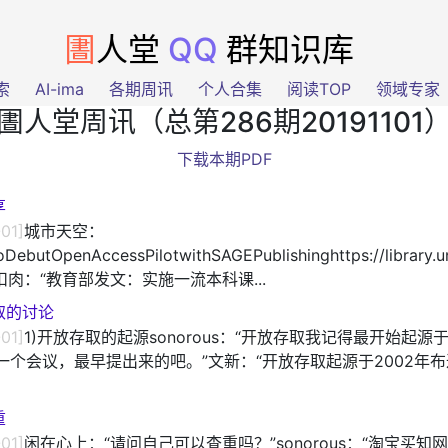
圕
人堂
QQ
群知识库
索
AI-ima
各期周讯
个人合集
阅读TOP
领域专家
圕人堂周讯（总第286期20191101
下载本期PDF
享
-01]
城市天空：
toDebutOpenAccessPilotwithSAGEPublishinghttps://library.
/。”扣肉：“教育部发文：实施一流本科课...
取的讨论
-01]
1)开放存取的起源sonorous：“开放存取我记得最开始起源于
一个会议，最早提出来的吧。”文新：“开放存取起源于2002年
重
-01]
闲在心上：“请问自己可以查重吗？”sonorous：“淘宝买知