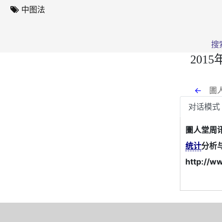
中图法
搜
20
←
圕人
对话模式
圕人堂周讯
统计
分析
http://w