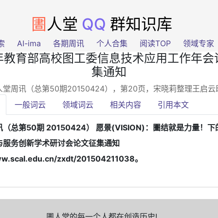
圕
人堂
QQ
群知识库
索
AI-ima
各期周讯
个人合集
阅读TOP
领域专家
15年教育部高校图工委信息技术应用工作年会
集通知
堂周讯（总第50期20150424），第20页
，宋晓莉整理王启
一般词云
领域词云
相关内容
引用本文
（总第50期 20150424） 愿景(VISION)：圕结就是力量！下
与服务创新学术研讨会论文征集通知
ww.scal.edu.cn/zxdt/201504211038。
圕人堂的每一个人都在创造历史!