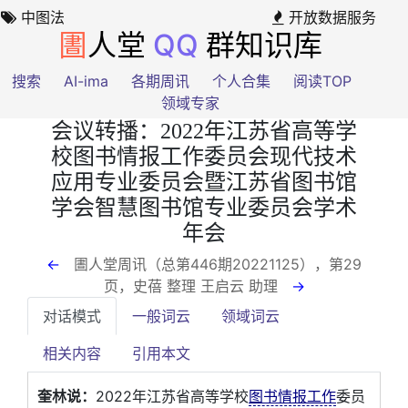
中图法
开放数据服务
圕
人堂
QQ
群知识库
搜索
AI-ima
各期周讯
个人合集
阅读TOP
领域专家
会议转播：2022年江苏省高等学
校图书情报工作委员会现代技术
应用专业委员会暨江苏省图书馆
学会智慧图书馆专业委员会学术
年会
←
圕人堂周讯（总第446期20221125），第29
页
，史蓓 整理 王启云 助理
→
对话模式
一般词云
领域词云
相关内容
引用本文
奎林说：
2022年江苏省高等学校
图书情报工作
委员