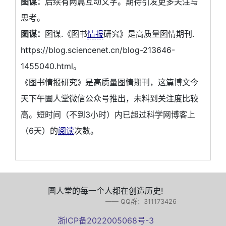
图谋：
后续有两篇互动文字。期待引发更多关注与
思考。
图谋：
图谋.《图书
情报
研究》是高质量图情期刊.
https://blog.sciencenet.cn/blog-213646-
1455040.html。
《图书情报研究》是高质量图情期刊，这篇博文今
天下午圕人堂微信公众号推出，未料到关注度比较
高。短时间（不到3小时）内已超过科学网博客上
（6天）的
阅读
次数。
圕人堂的每一个人都在创造历史!
—— QQ群：311173426
浙ICP备2022005068号-3