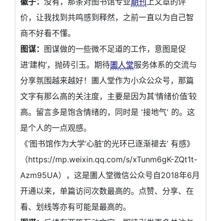
徽子：
没有，那条对图书馆专业
期刊
上文章的评
价，让我找到共鸣感到释然，之前一直以为自己智
商不好看不懂。
图谋：
图谋做的一些微不足道的工作，意图是促
进‘建构’，抛砖引玉。期待
圕人堂
服务体系的交流与
分享氛围越来越好！圕人堂作为小众公众号，那篇
文字有那么高的关注度，主要是因为其‘情绪价值’较
高。留言多是饱含情绪的，同时是 '接地气' 的。这
是个人的一点观感。
《‘图书馆作为大学‘心脏’的光环已逐渐褪去’ 有感》
（https://mp.weixin.qq.com/s/xTunm6gK-ZQt1t-
Azm95UA），这是圕人堂微信公众号自2018年6月
开通以来，单篇访问次数最高的。点赞、分享、在
看、划线等亦有可能是最高的。