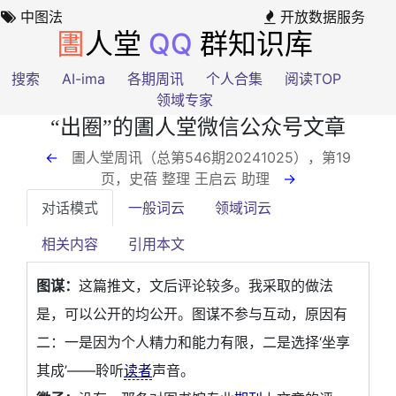
中图法
开放数据服务
圕
人堂
QQ
群知识库
搜索
AI-ima
各期周讯
个人合集
阅读TOP
领域专家
“出圈”的圕人堂微信公众号文章
←
圕人堂周讯（总第546期20241025），第19
页
，史蓓 整理 王启云 助理
→
对话模式
一般词云
领域词云
相关内容
引用本文
图谋：
这篇推文，文后评论较多。我采取的做法
是，可以公开的均公开。图谋不参与互动，原因有
二：一是因为个人精力和能力有限，二是选择‘坐享
其成’——聆听
读者
声音。