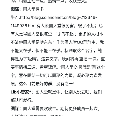
的。稍微主动一点，热情一点，收获更大。
图谋：
圕人堂有多
牛？.http://blog.sciencenet.cn/blog-213646-
1149936.html有人说圕人堂很厉害，很了不起；也
有人觉得圕人堂很腻歪，很‘鸟不起’；更多的人根本
不清楚圕人堂是啥东东？作为圕人堂QQ群群主，我
不能太在乎，但不能不在乎。标题取这个名字，纯
粹是为了‘吸睛’。这篇文字，晚间将再‘重播’一次。重
要事情播三遍，希望谅解。‘圕人堂’的灵魂是‘圕’这个
字，意在圕结一切可以圕聚的力量，凝心聚力谋发
展。这么目前最好的群，没有之一！
Lib小管家*：
图人堂就是牛，让别人说去吧，我们
都认可就行。
图谋：
圕人堂需要吹吹牛。期待更多成员一起吹。