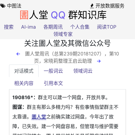
中图法
开放数据服务
圕
人堂
QQ
群知识库
搜索
AI-ima
各期周讯
个人合集
阅读TOP
领域专家
关注圕人堂及其微信公众号
←
圕人堂周讯（总第239期20181207），第10
页
，宋晓莉整理王启云助理
→
对话模式
一般词云
领域词云
相关内容
引用本文
190816*：
群主可以建一个网盘，开放共享。
图谋：
群主有那么多精力吗？有些事情指望群主不
太靠谱。
圕人堂
之前确实建过网盘，今年出了故
障，已失效。建一个网盘容易，但管理与维护需要