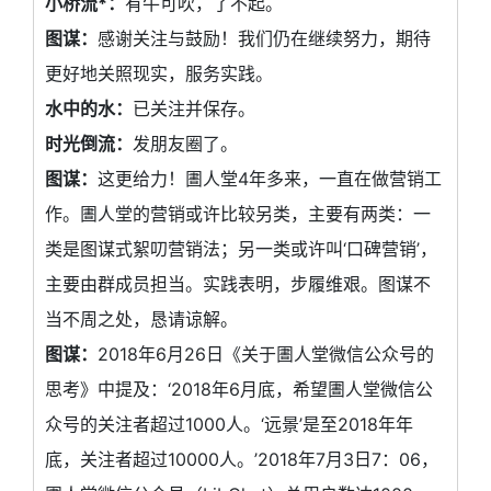
小桥流*：
有牛可吹，了不起。
图谋：
感谢关注与鼓励！我们仍在继续努力，期待
更好地关照现实，服务实践。
水中的水：
已关注并保存。
时光倒流：
发朋友圈了。
图谋：
这更给力！圕人堂4年多来，一直在做营销工
作。圕人堂的营销或许比较另类，主要有两类：一
类是图谋式絮叨营销法；另一类或许叫‘口碑营销’，
主要由群成员担当。实践表明，步履维艰。图谋不
当不周之处，恳请谅解。
图谋：
2018年6月26日《关于圕人堂微信公众号的
思考》中提及：‘2018年6月底，希望圕人堂微信公
众号的关注者超过1000人。‘远景’是至2018年年
底，关注者超过10000人。’2018年7月3日7：06，