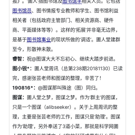
报》。‘圕人’指图书馆及
图书馆学
相关人员。它包括
图书馆员
、图书情报专业教师和学生、图书馆利益
相关者（包括政府主管部门、相关资源商、硬件
商、平面媒体等等）。这样的‘拓展’并非毫无边界，
是基于
图书馆事业
的现状所做的‘调适’。圕人堂建群
至今，形散神未散。
睿智：
祝@图谋大大不忘初心、继续大踏步前进。
图小锐*：
圕人堂周讯（总第238期20181130）已读
完，感谢张芸老师和图谋的整理，辛苦了！
190816*：
@图谋那叫殊途（图）同归。
图谋：
圕人堂之梦，图谋之梦。作为‘群主’的图谋，
只是一个图谋（alibseeker）。关于上周周讯的整
理，主要是张芸老师的工作，图谋只是‘助理’。图谋
作为‘助理’，另外奉送了3道小菜，那就是科学网圕