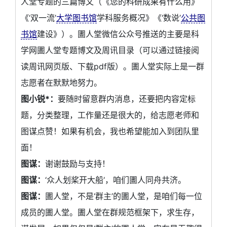
人堂专题的三篇博文（《您的科研成果有什么用》
《‘双一流’
大学图书馆
学科服务概况》《‘数说’
公共图
书馆
建设》）。圕人堂微信公众号推送的主要是科
学网圕人堂专题博文及周讯目录（可以通过链接阅
读周讯网页版、下载pdf版）。圕人堂实际上是一群
志愿者在默默地努力。
图小锐*：
要随时留意群内消息，还要把内容定标
题，分类整理，工作量还是很大的，给志愿老师和
图谋点赞！如果有机会，我也希望能加入到团队里
面！
图谋：
谢谢鼓励与支持！
图谋：
‘众人划桨开大船‘，咱们圕人同舟共济。
图谋：
圕人堂，不是‘群主’的圕人堂，是咱们每一位
成员的圕人堂。圕人堂在群规范框架下，求生存，