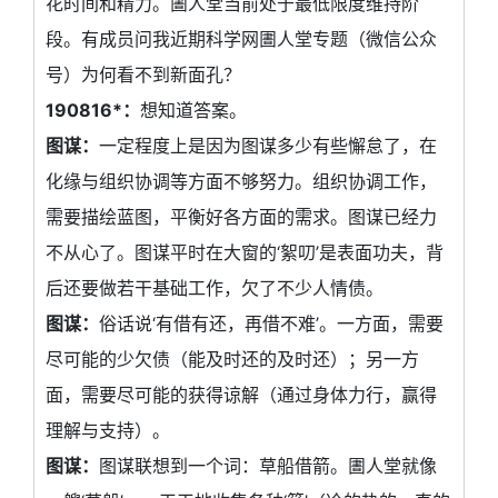
花时间和精力。圕人堂当前处于最低限度维持阶
段。有成员问我近期科学网圕人堂专题（微信公众
号）为何看不到新面孔？
190816*：
想知道答案。
图谋：
一定程度上是因为图谋多少有些懈怠了，在
化缘与组织协调等方面不够努力。组织协调工作，
需要描绘蓝图，平衡好各方面的需求。图谋已经力
不从心了。图谋平时在大窗的‘絮叨’是表面功夫，背
后还要做若干基础工作，欠了不少人情债。
图谋：
俗话说‘有借有还，再借不难’。一方面，需要
尽可能的少欠债（能及时还的及时还）；另一方
面，需要尽可能的获得谅解（通过身体力行，赢得
理解与支持）。
图谋：
图谋联想到一个词：草船借箭。圕人堂就像