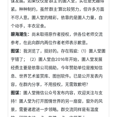
谋发展。如果仅仅是‘群主’的圕人堂，实在是无趣得
紧。种种制约，虽然‘群主’算比较努力，但许多方面
不尽人意。圕人堂的精彩，依靠的是圕人力量，自
个动手，丰衣足食。
碧海潮生：
尚未取得原作者授权，供各位老师交流
参考，在此向群内两位作者老师表示歉意。
图谋：
我浏览了，挺好的。存在瑕疵:（1）圕人堂圕
字错了；（2）圕人堂自2016年开始，圕人堂发展
经费主要是依靠公司捐助，今年赞助单位是推知信
息、世界艺术鉴赏库、图创软件。已是公开发表内
容，在群内分享，不用授权，无需致歉吧？
图谋：
圕人堂微信公众号发布内容，欢迎关注与支
持！圕人堂为打开图情世界的另一扇窗，窗外的风
景，需要诸君进一步领略。群交流同样是有温度