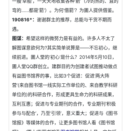
一艘‘草船’，一天天地收集各种‘箭’（冷的热的、直的
弯的……都是‘箭’）。为何‘借箭’？为圕人提供借鉴。
190816*：
谢谢群主的推荐，总能与干货不期而
遇。
图谋：
希望这样的微努力是有益的。许多人不太了
解图谋意欲何为?其实简单说算是——不忘初心，继
续前进。圕人堂的‘初心’是什么？2014年5月10日，
圕人堂QQ群创立。建群目的为创建者试图推动做点
有益图书馆界的事，比如3个促进：促进‘两大阵
营’(来自图书馆一线实际工作单位的、来自教学科研
单位的)的科研合作，形成更具生命力的科研成果，
互利互惠；促进与专业期刊的合作，专业期刊‘积极
参与与配合’，乃至‘引领’，意义重大；促进与《图书
馆报》等媒体的合作，让更多图书馆人看《图书馆