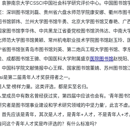
，袁翀南京大学CSSCI中国社会科学研究评价中心。中国图书馆
奖：深圳图书馆刘磊、贵州省六盘水师范学院康安娜、衢州市图
图书馆郭炜、兰州大学图书馆牛勇、北京大学图书馆艾春艳、广
国家图书馆李华伟、中共黑龙江省委党校图书馆洪伟达、中南大
北师范大学图书馆黄颖、常州机电职业技术学院图书馆赵玉玲、
宁省图书馆张青岛市图书馆刘英、第二炮兵工程大学图书馆、李
佳、成都图书馆王骢、中国医科大学附属盛京
医院图书馆
赵悦阳
、中国科学院文献情报中心王辉、国家图书馆董婧、苏州图书馆
alsi是第二届青年人才奖获得者之一。
圕人堂·榜样力量。这类评选，都是实至名归。
人堂成员中有数名曾经获过奖，第四届中应该也会有。‘青年图书
研究者是图书馆事业建设和学术研究领域的中坚力量’，此言不虚
：
首先应该是青年，其次是人才，是青年+人才，不是青年人+才
请问这个青年人才奖是咋评选的？有什么标准吗?