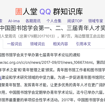
圕
人堂
QQ
群知识库
索
AI-ima
各期周讯
个人合集
阅读TOP
领域专家
中国图书馆学会第一、二、三届青年人才
圕人堂周讯（总第179期20171013），第7页
，海边整理王启云
一般词云
领域词云
相关内容
引用本文
国图书馆学会关于举办第七届青年学术论坛的通知
ww.lsc.org.cn/c/cn/news/2017-09/01/news_10667.html
年学术之星’和‘青年管理之星’颁奖。青年图书馆工作者和图书馆
业
建设和学术研究领域的中坚力量。为进一步促进青年图书馆同
凝聚青年智慧、发挥青年才能，让更多优秀的青年人才在更广阔
作用，中国图书馆学会定期举办青年学术论坛，迄今已举办六届
馆界最重要的单项综合性学术活动。2017年，中国图书馆学会将