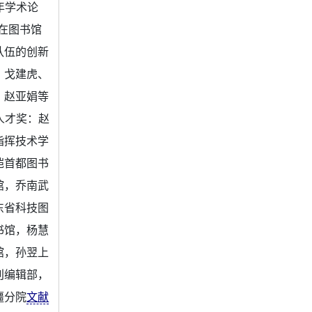
年学术论
在图书馆
队伍的创新
、戈建虎、
、赵亚娟等
人才奖：赵
指挥技术学
恺首都图书
馆，乔南武
东省科技图
书馆，杨慧
馆，孙翌上
刊编辑部，
疆分院
文献