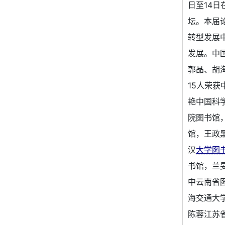
日至14
坛。本届
转型发展
发展。中
郭晶、胡
15人荣
艳中国科
院图书馆
馆，王政
汉
大学图
书馆，兰
中云南省
海交通大
陈蓉江苏