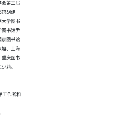
学会第三届
书馆胡建
西大学图书
学图书馆尹
国家图书馆
东旭、上海
、重庆图书
江少莉。
馆工作者和
。
。