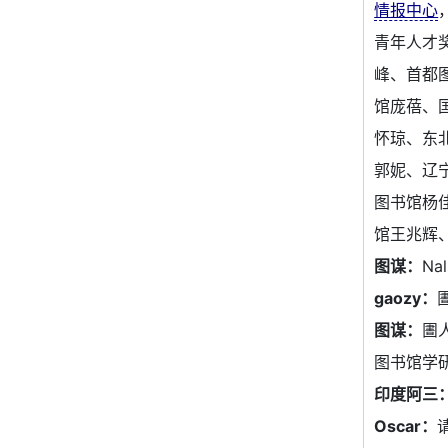
情报中心
青年人才
峰、首都
馆庞蓓、
怀琼、东
郭妮、辽
图书馆杨
馆王兆辉
图谋：
N
gaozy：
图谋：
圕
图书馆学
印度阿三
Oscar：