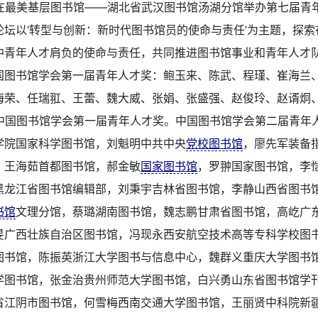
日在最美基层图书馆——湖北省武汉图书馆汤湖分馆举办第七届青
论坛以‘转型与创新：新时代图书馆员的使命与责任’为主题，探索
中青年人才肩负的使命与责任，共同推进图书馆事业和青年人才
国图书馆学会第一届青年人才奖：鲍玉来、陈武、程瑾、崔海兰
海荣、任瑞羾、王蕾、魏大威、张娟、张盛强、赵俊玲、赵谞炯
获中国图书馆学会第一届青年人才奖。中国图书馆学会第二届青年
学院国家科学图书馆，刘魁明中共中央
党校图书馆
，廖先军装备
，王海茹首都图书馆，郝金敏
国家图书馆
，罗翀国家图书馆，李
黑龙江省图书馆编辑部，刘秉宇吉林省图书馆，李静山西省图书
书馆
文理分馆，蔡璐湖南图书馆，魏志鹏甘肃省图书馆，高屹广
旻广西壮族自治区图书馆，冯现永西安航空技术高等专科学校图
图书馆，陈振英浙江大学图书与信息中心，魏群义重庆大学图书
学图书馆，张金治贵州师范大学图书馆，白兴勇山东省图书馆学
省江阴市图书馆，何雪梅西南交通大学图书馆，王丽贤中科院新