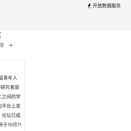
开放数据服务
奖
助理
→
。第四届青年人
学研究者是
仁之间的学
的平台上发
，论坛已成
于10月11