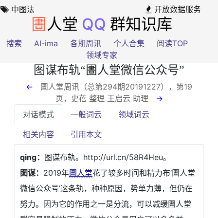
中图法
开放数据服务
圕
人堂
QQ
群知识库
搜索
AI-ima
各期周讯
个人合集
阅读TOP
领域专家
图谋布轨“圕人堂微信公众号”
←
圕人堂周讯（总第294期20191227），第19
页
，史蓓 整理 王启云 助理
→
对话模式
一般词云
领域词云
相关内容
引用本文
qing：
图谋布轨。http://url.cn/58R4Heu。
图谋：
2019年
圕人堂
花了较多时间和精力布‘圕人堂
微信公众号’这条轨，种种原因，势单力薄，但仍在
努力。因为它的作用之一是分流，可以减缓圕人堂