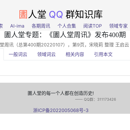
圕
人堂
QQ
群知识库
索
AI-ima
各期周讯
个人合集
阅读TOP
领域专家
圕人堂专题：《圕人堂周讯》发布400期
堂周讯（总第400期20220107），第9页
，宋晓莉 整理 王启
一般词云
领域词云
相关内容
引用本文
圕人堂的每一个人都在创造历史!
—— QQ群：311173426
浙ICP备2022005068号-3