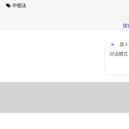
中图法
搜
←
圕人
对话模式