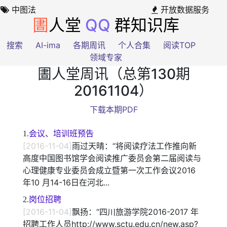
中图法
开放数据服务
圕
人堂
QQ
群知识库
搜索
AI-ima
各期周讯
个人合集
阅读TOP
领域专家
圕人堂周讯（总第130期
20161104）
下载本期PDF
1.
会议、培训班预告
[2016-11-04]
雨过天晴：“将阅读疗法工作推向新
高度中国图书馆学会阅读推广委员会第二届阅读与
心理健康专业委员会成立暨第一次工作会议2016
年10 月14-16日在河北...
2.
岗位招聘
[2016-11-04]
飘扬：“四川旅游学院2016-2017 年
招聘工作人员http://www.sctu.edu.cn/new.asp?