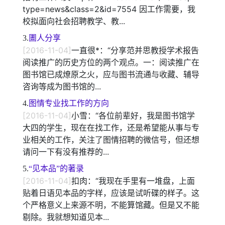
type=news&class=2&id=7554 因工作需要，我
校拟面向社会招聘教学、教...
3.
圕人分享
[2016-11-04]
一直很*：“分享范并思教授学术报告
阅读推广的历史方位的两个观点。一：阅读推广在
图书馆已成燎原之火，应与图书流通与收藏、辅导
咨询等成为图书馆的...
4.
图情专业找工作的方向
[2016-11-04]
小雪：“各位前辈好，我是图书馆学
大四的学生，现在在找工作，还是希望能从事与专
业相关的工作，关注了图情招聘的微信号，但还想
请问一下有没有推荐的...
5.
“见本品”的著录
[2016-11-04]
扣肉：“我现在手里有一堆盘，上面
贴着日语见本品的字样，应该是试听碟的样子。这
个严格意义上来源不明，不能算馆藏。但是又不能
剔除。我就想知道见本...