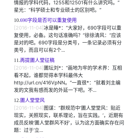
情报的学科代码，1255和12501有什么讲究吗。”
星光：“科学硕士和专业硕士的区别吧。”
10.
690字段是否可以重复使用
[2016-11-04]
冰是睡*：“大家好，690字段可以重
复使用，必备。这句话准确吗？”徐徐清风：“应该
是对的吧。690字段是分类号，一条记录必须有分
类号，而且可以有2个...
11.
再提圕人堂征稿
[2016-11-04]
圕坛刘*：“画地为牢的学术界：互相
看不起，谁都觉得本学科最伟大
http://url.cn/416VpNN。”一直很*：“就着刘主编
发的文我有感而发的外延一下吧。不...
12.
圕人堂堂风
[2016-11-04]
图谋：“群规范中‘圕人堂堂风：贴近
现实，关照现实，联系理论，旨在实践。’，近期有
成员反映‘圕人堂群风不好’，认为这方面确实存在问
题：过于‘立...