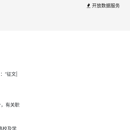
开放数据服务
）
展翅：“征文|
若干场合，有关职
高校及学