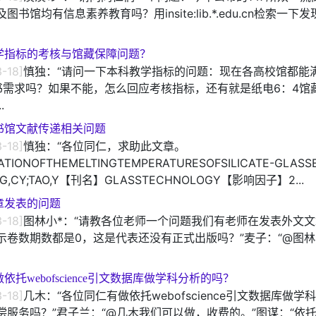
图书馆均有信息素养教育吗？用insite:lib.*.edu.cn检索一下
学指标的考核与馆藏保障问题？
-18]
慎独：“请问一下本科教学指标的问题：现在各高校馆都能
书需求吗？如果不能，怎么回应考核指标，还有就是纸电6：4馆
.
书馆文献传递相关问题
-18]
慎独：“各位同仁，求助此文章。
ATIONOFTHEMELTINGTEMPERATURESOFSILICATE-GLAS
,CY;TAO,Y【刊名】GLASSTECHNOLOGY【影响因子】2...
章发表的问题
-18]
图林小*：“请教各位老师一个问题我们有老师在发表外文
示卷数期数都是0，这是代表还没有正式出版吗？”麦子：“@图
依托webofscience引文数据库做学科分析的吗？
-18]
几木：“各位同仁有做依托webofscience引文数据库做学
偿服务吗？”君子兰：“@几木我们可以做，收费的。”图谋：“依