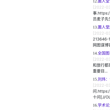
12.
圕人堂
[2022-03
事.https
员麦子先
13.
圕人堂
[2022-03
21364
网图谋博客.
14.
全国图
[2022-03
和旅行都
重要目...
15.
刘炜：
[2022-03
问.https
十问[J/OL
16.
学术论