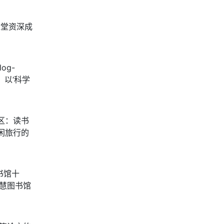
按：圕人堂资深成
log-
，以‘科学
区：读书
闲旅行的
书馆十
炜．智慧图书馆