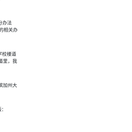
分办法
自的相关办
学校楼道
道里，我
滨加州大
版：