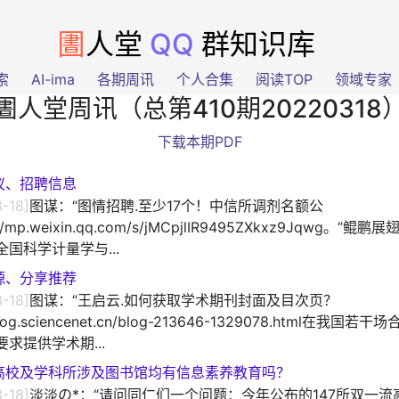
圕
人堂
QQ
群知识库
索
AI-ima
各期周讯
个人合集
阅读TOP
领域专家
圕人堂周讯（总第410期20220318
下载本期PDF
议、招聘信息
-18]
图谋：“图情招聘.至少17个！中信所调剂名额公
://mp.weixin.qq.com/s/jMCpjlIR9495ZXkxz9Jqwg。”鲲鹏
国科学计量学与...
源、分享推荐
-18]
图谋：“王启云.如何获取学术期刊封面及目次页？
/blog.sciencenet.cn/blog-213646-1329078.html在我国
求提供学术期...
高校及学科所涉及图书馆均有信息素养教育吗？
-18]
淡淡の*：“请问同仁们一个问题：今年公布的147所双一流