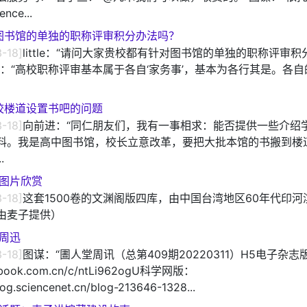
ence...
图书馆的单独的职称评审积分办法吗？
-18]
little：“请问大家贵校都有针对图书馆的单独的职称评审积
谋：“高校职称评审基本属于各自‘家务事’，基本为各行其是。各
校楼道设置书吧的问题
-18]
向前进：“同仁朋友们，我有一事相求：能否提供一些介绍
料。我是高中图书馆，校长立意改革，要把大批本馆的书搬到楼
.
图片欣赏
-18]
这套1500卷的文渊阁版四库，由中国台湾地区60年代印河
由麦子提供）
周迅
-18]
图谋：“圕人堂周讯（总第409期20220311）H5电子杂志
/flbook.com.cn/c/ntLi962ogU科学网版：
log.sciencenet.cn/blog-213646-1328...