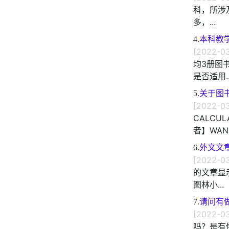
科，所涉及
多，...
4.
本科教
[2022-03
均3册图
是否适用..
5.
关于图
[2022-03
CALCUL
者】WANG
6.
外文文
[2022-03
的文章显
图林小...
7.
请问有做
[2022-03
吗？是有