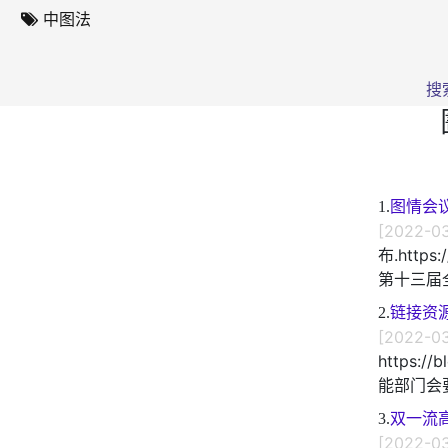
中图法
搜
1.
图情会
[2022-03
布.https
第十三届全
2.
链接资
[2022-03
https:/
能部门会要
3.
双一流
[2022-03