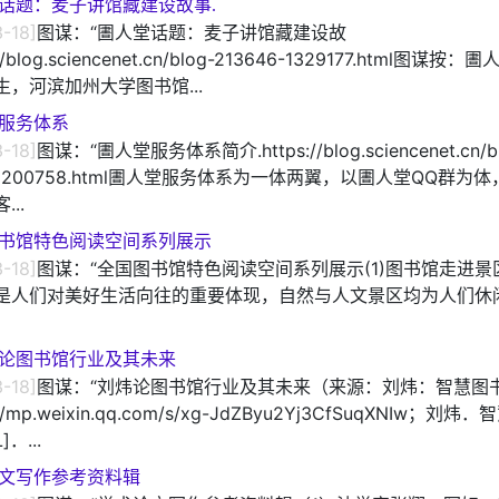
话题：麦子讲馆藏建设故事.
-18]
图谋：“圕人堂话题：麦子讲馆藏建设故
://blog.sciencenet.cn/blog-213646-1329177.html图谋
生，河滨加州大学图书馆...
服务体系
-18]
图谋：“圕人堂服务体系简介.https://blog.sciencenet.cn/b
6-1200758.html圕人堂服务体系为一体两翼，以圕人堂QQ群为体
..
书馆特色阅读空间系列展示
-18]
图谋：“全国图书馆特色阅读空间系列展示(1)图书馆走进景
是人们对美好生活向往的重要体现，自然与人文景区均为人们休
论图书馆行业及其未来
-18]
图谋：“刘炜论图书馆行业及其未来（来源：刘炜：智慧图
://mp.weixin.qq.com/s/xg-JdZByu2Yj3CfSuqXNIw；刘
]．...
文写作参考资料辑