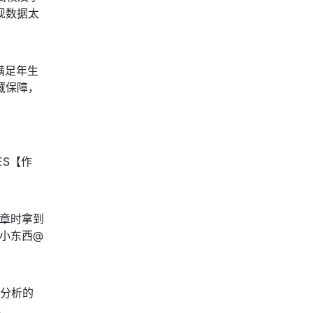
发现数据太
满足年生
藏保障，
SES【作
文章时拿到
林小东西@
科分析的
托