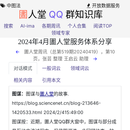
中图法
开放数据服务
圕
人堂
QQ
群知识库
搜索
AI-ima
各期周讯
个人合集
阅读TOP
领域专家
2024年4月圕人堂服务体系分享
←
圕人堂周讯（总第519期20240419），第10
页
，张芸 整理 王启云 助理
→
对话模式
一般词云
领域词云
相关内容
引用本文
图谋：
图谋与
圕人堂
的故事.
https://blog.sciencenet.cn/blog-213646-
1420533.html 2024/2/415:49:00
图谋按：近期，圕人堂QQ群大窗中，图谋与部分成