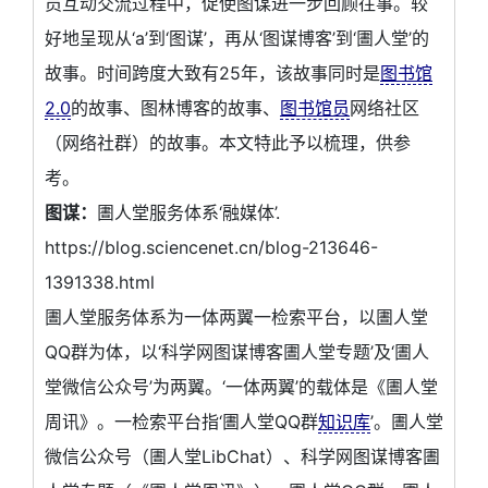
员互动交流过程中，促使图谋进一步回顾往事。较
好地呈现从‘a’到‘图谋’，再从‘图谋博客’到‘圕人堂’的
故事。时间跨度大致有25年，该故事同时是
图书馆
2.0
的故事、图林博客的故事、
图书馆员
网络社区
（网络社群）的故事。本文特此予以梳理，供参
考。
图谋：
圕人堂服务体系‘融媒体’.
https://blog.sciencenet.cn/blog-213646-
1391338.html
圕人堂服务体系为一体两翼一检索平台，以圕人堂
QQ群为体，以‘科学网图谋博客圕人堂专题’及‘圕人
堂微信公众号’为两翼。‘一体两翼’的载体是《圕人堂
周讯》。一检索平台指‘圕人堂QQ群
知识库
’。圕人堂
微信公众号（圕人堂LibChat）、科学网图谋博客圕