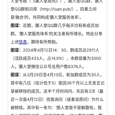
人堂专题（《圕人堂周讯》）、圕人堂QQ群、圕人
堂QQ群知识库（http://tuan.pub/），四者之间
是‘融合‘的，共同构成‘圕人堂服务体系’。
图谋：
近期，圕人堂QQ群几乎每天均有新成员加
群。‘圕人堂服务体系’的关注者有所增长。特此分享
上述
信息
，期待有所帮助。
图谋：
2024年4月12日14：30，群成员达2911人
（活跃成员433人，占14.9%），本群容量为3000
人。圕人堂微信公众号总用户数8376人。
图谋：
从3月29日至4月13日，新加群成员为30人，
其中有几位（估计低于5）是因36个月以上无发言记
录被移除的成员。这半个月时间内，先后有3次（最
近一次是4月12日）找我询问（或者说质问）为什么
被移除。其中有一条为：‘图人堂是不是解散啦，我