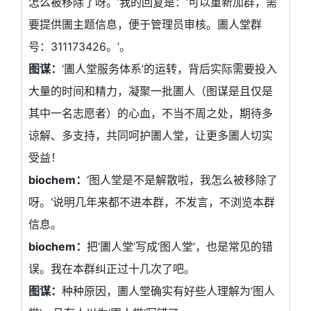
怎么被移除了呀。’我的回复是：‘可以重新加群，需
要提供圕主题信息，便于管理员审核。圕人堂群
号：311173426。’。
图谋：
‘圕人堂服务体系’的运转，背后实际需要投入
大量的时间和精力，凝聚一批圕人（图谋是且仅是
其中一名志愿者）的心血，不当不周之处，期待多
谅解、多支持，共同呵护圕人堂，让更多圕人切实
受益！
biochem：
‘图人堂是不是解散啦，我怎么被移除了
呀。’说明几年来都不进本群，不发言，不浏览本群
信息。
biochem：
把‘圕人堂’写成‘图人堂’，也是常见的错
误。我在本群纠正过十几次了吧。
图谋：
种种原因，圕人堂确实有好些人理解为‘图人