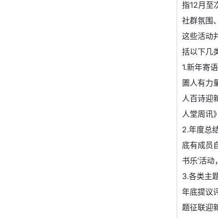
指12月
社群氛围
这些活动
括以下几
1.新年寄
圕人有力量
人百诗迎
人堂周讯
2.年度
底有成员自
书乐’活
3.各类
年底提议评
题征联迎新