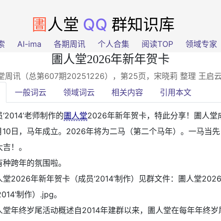
圕
人堂
QQ
群知识库
索
AI-ima
各期周讯
个人合集
阅读TOP
领域专家
圕人堂2026年新年贺卡
堂周讯（总第607期20251226），第25页
，宋晓莉 整理 王启
一般词云
领域词云
相关内容
引用本文
‘2014’老师制作的
圕人堂
2026年新年贺卡，特此分享！圕人堂
5月10日，马年成立。2026年将为二马（第二个马年）。一马当
大吉！。
有种跨年的氛围啦。
人堂2026年新年贺卡（成员‘2014’制作）见群文件：圕人堂202
014’制作）.jpg。
人堂年终岁尾活动概述自2014年建群以来，圕人堂在每年年终岁