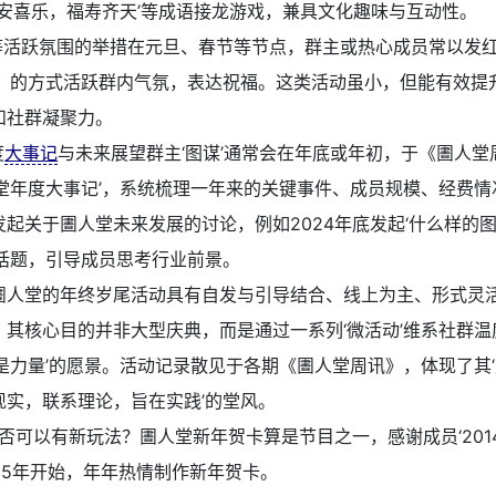
‘平安喜乐，福寿齐天’等成语接龙游戏，兼具文化趣味与互动性。
包等活跃氛围的举措在元旦、春节等节点，群主或热心成员常以发红
’）的方式活跃群内气氛，表达祝福。这类活动虽小，但能有效提
和社群凝聚力。
度
大事记
与未来展望群主‘图谋’通常会在年底或年初，于《圕人堂
人堂年度大事记’，系统梳理一年来的关键事件、成员规模、经费情
发起关于圕人堂未来发展的讨论，例如2024年底发起‘什么样的
’话题，引导成员思考行业前景。
圕人堂的年终岁尾活动具有自发与引导结合、线上为主、形式灵
。其核心目的并非大型庆典，而是通过一系列‘微活动’维系社群温
就是力量’的愿景。活动记录散见于各期《圕人堂周讯》，体现了其
现实，联系理论，旨在实践’的堂风。
是否可以有新玩法？圕人堂新年贺卡算是节目之一，感谢成员‘201
015年开始，年年热情制作新年贺卡。