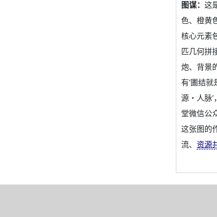
图谋：
这
色、橙黄
核心元素包括
匹几何拼
炮、背景
有‘圕结就
源・人脉’
堂微信公
这张图的
流、
资源