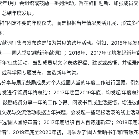
至次年1月）会组织或鼓励一系列活动，旨在辞旧迎新、加强成员
、总结年度发展。
并非固定不变的年度仪式，而是根据当年情况灵活开展，形式多
类：
语/献词征集与发布这是较为常见的跨年活动。例如，2015年底
——圕人堂QQ群新年献词》；2016年、2017年底均发起新年
新年’征集活动，鼓励成员以文字表达祝福、建议或感悟，并辑录
》或科学网专题发布，营造新年气氛。
总结分享与展示鼓励成员对个人或圕人堂的年度工作进行回顾。例如，
发进行‘观员年终总结’；2017年底至2019年底，均发起‘年度总结
动，鼓励成员分享一年的工作心得、阅读书目或生活感悟，增进彼
主题文娱与交流活动根据当年兴趣，会发起一些轻松活泼的线上活动。
选‘圕人堂好声音’；2017年底组织‘百人百诗迎新年’；2018年底
春’；2019年底至2020年初，则举办了‘圕人堂晒书乐’和‘春暖