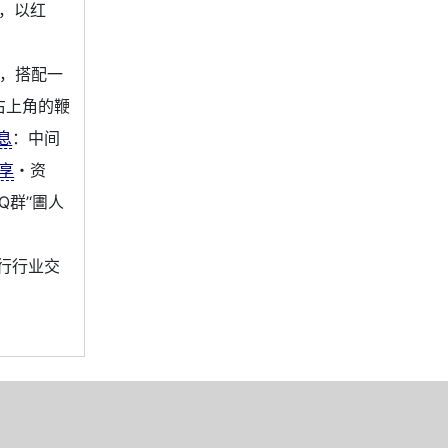
风，以红
r’，搭配一
右上角的鞭
息
：中间
享
・资
群’‘圕人
行行业交