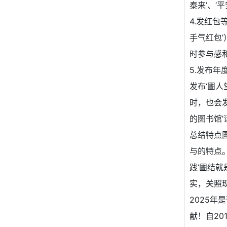
泰来’、
4.发红
手气红包
时参与感
5.发布年
发布‘圕
时，也会
的图书馆
总结特点
与的特点
践‘圕结
实，关照
2025年
献！自2