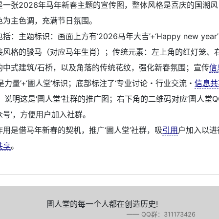
是一张2026年马年新春主题的宣传图，整体风格是喜庆的国潮
色为主色调，充满节日氛围。
：主题标识：画面上方有‘2026马年大吉’+‘Happy new yea
接风格的骏马（对应马年生肖）；传统元素：左上角的红灯笼、
的中式建筑/石桥，以及角落的传统花纹，强化新春氛围；宣传
信
是力量’+‘圕人堂’标识；底部标注了‘专业讨论・行业交流・
信息共
，说明这是‘圕人堂’社群的推广图；右下角的二维码对应‘圕人堂QQ
众号’，方便用户加入社群。
作用是借马年新春的契机，推广‘圕人堂’社群，吸
引用
户加入以进
共享
。
圕人堂的每一个人都在创造历史!
—— QQ群：311173426