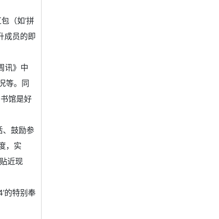
包（如‘拼
升成员的即
周讯》中
况等。同
图书馆是好
活、鼓励参
度，实
‘贴近现
4’的特别奉