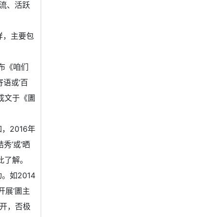
交流、活跃
样，主要包
发布《咱们
寄语或‘百
成文于《圕
2016年
秀’或‘晒
此了解。
如2014
开展‘圕主
花开，否极