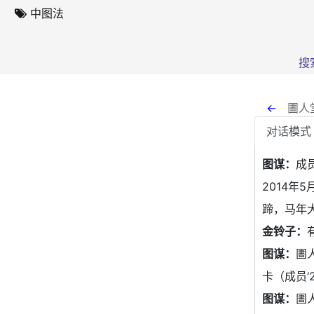
中图法
搜
←
圕人
对话模式
图谋：
成员
2014年
蹄，马年
金铃子：
图谋：
圕
卡（成员‘2
图谋：
圕