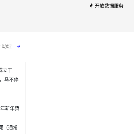
开放数据服务
云 助理
→
成立于
先，马不停
6年新年贺
尾（通常