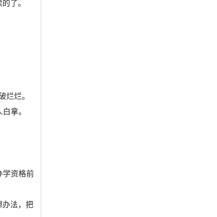
续的了。
破烂烂。
人白拿。
办学资格前
想办法，把