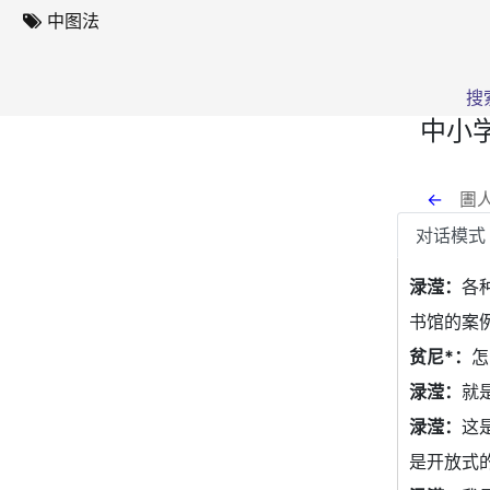
中图法
搜
中小
←
圕人
对话模式
渌滢：
各
书馆的案
贫尼*：
怎
渌滢：
就
渌滢：
这
是开放式