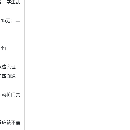
范，学生乱
45万；二
6个门。
以这么理
馆四面通
那就将门禁
丢应该不需