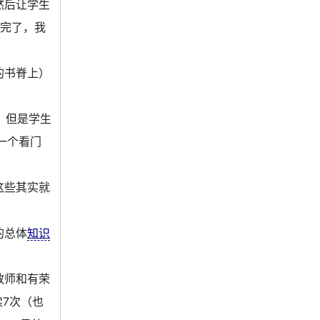
然后让学生
点完了，我
的书脊上）
，但是学生
一个看门
这些其实就
的总体
知识
教师和有荣
续7次（也