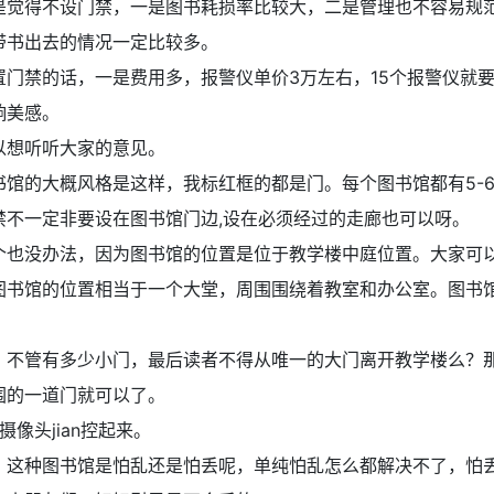
是觉得不设门禁，一是图书耗损率比较大，二是管理也不容易规
带书出去的情况一定比较多。
置门禁的话，一是费用多，报警仪单价3万左右，15个报警仪就要
响美感。
以想听听大家的意见。
书馆的大概风格是这样，我标红框的都是门。每个图书馆都有5-
禁不一定非要设在图书馆门边,设在必须经过的走廊也可以呀。
个也没办法，因为图书馆的位置是位于教学楼中庭位置。大家可
图书馆的位置相当于一个大堂，周围围绕着教室和办公室。图书
：
不管有多少小门，最后读者不得从唯一的大门离开教学楼么？
围的一道门就可以了。
摄像头jian控起来。
：
这种图书馆是怕乱还是怕丢呢，单纯怕乱怎么都解决不了，怕