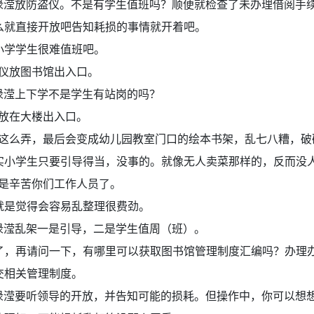
渌滢放防盗仪。不是有学生值班吗？顺便就检查了未办理借阅手
么就直接开放吧告知耗损的事情就开着吧。
小学学生很难值班吧。
仪放图书馆出入口。
渌滢上下学不是学生有站岗的吗？
放在大楼出入口。
这么弄，最后会变成幼儿园教室门口的绘本书架，乱七八糟，破
实小学生只要引导得当，没事的。就像无人卖菜那样的，反而没
是辛苦你们工作人员了。
就是觉得会容易乱整理很费劲。
渌滢乱架一是引导，二是学生值周（班）。
了，再请问一下，有哪里可以获取图书馆管理制度汇编吗？办理
交相关管理制度。
渌滢要听领导的开放，并告知可能的损耗。但操作中，你可以想