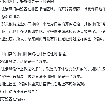
竟小朋友们，好好引导是不会丢的。
徐徐清风门禁设置在非图书馆区域，离开馆员视野，感觉作用也
。@徐徐清风。
：
那只能将这些小门中的一个改为门禁离开的通道，其他小门只
能我自己也存在刻板印象吧，觉得图书馆就应该设置报警仪。不
心里没底。所以才想来问问有没有同仁是碰到过这样的图书馆的
：
非门禁的小门用伸缩栏杆象征性地阻挡。
徐徐清风诶，这倒是一个方案。
徐徐清风设计上做这么多门，就是为了体现充分开放的，如果门
又觉得有违初衷。做成只进不出的门倒是一个方案。
后用进出图书馆的体重来防盗秤设在地上不影响美观。
渌滢自助借还设在哪里？
图慕设置在馆内。