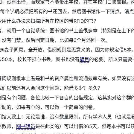
如：没有出借，而规定书不能带出学校，并在学校门口装警报。
或每个学期必须把所有的书还回去，然后图书馆作一下清点，清
否用什么办法来扫描所有在校区的带RFID的书？
者，就用一个自觉系统：图书馆的书上盖很多章（特别是在上下
，没有门禁，然后固定日期，比如每3个月还回一次。
@麦子同意，全开放，借阅规则是无意义的，因为你规定借5本
去50本，校长不担心书丢，图书也没有
编目
的必要。所以只需要
。
借阅规则根本上看是和书的资产属性和流通效率有关，如果没有
我们以前还有人会问这个问题：能借多少？多久？
倒是有个问题，各位比较一下各自的出借规定，这其实对这个群
帮助的，如果有心的，可以做一个简单的问卷。
们馆大致上：无论是谁，没有数量限制，所有学术人员（也就是
老教师，
图书馆员
是在此类的）可以出借365天，但每本书可以