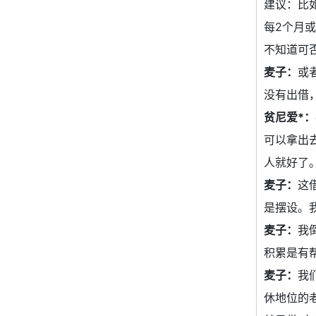
建议：比
每2个月
不知道可
麦子：
或
没有出借
贫尼爱*：
可以拿出
人就好了
麦子：
这
是摆设。
麦子：
我
积累是有
麦子：
我
休地位的