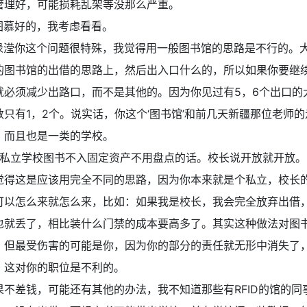
管理好，可能损耗乱架等没那么严重。
图慕好的，我考虑看看。
渌滢你这个问题很特殊，我觉得用一般图书馆的思路是不行的。
的图书馆的出借的思路上，然后出入口什么的，所以如果你要继
就必须减少出路口，而不是其他的。因为你见过有5，6个出口的
数只有1，2个。说实话，你这个‘图书馆’和前几天新疆那位老师
，而且也是一类的学校。
私立学校图书不入固定资产不用盘点的话。校长说开放就开放。
觉得这是应该用完全不同的思路，因为你本来就是个私立，校长
可以怎么来就怎么来，比如：如果我是校长，我会完全放弃出借
也就丢了，相比装什么门禁的成本要高多了。其实这种做法对图
，但最受伤害的可能是你，因为你的部分的责任就无形中消失了
，这对你的职位是不利的。
果不差钱，可能还有其他的办法，我不知道那些有RFID的馆的同