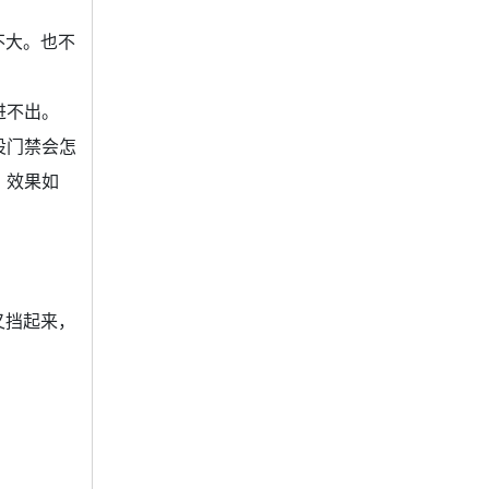
不大。也不
进不出。
设门禁会怎
，效果如
又挡起来，