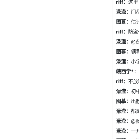
riff：
这里
渌滢：
门
图慕：
估
riff：
防盗
渌滢：
@
图慕：
领
渌滢：
小
皖西学*：
riff：
不放
渌滢：
初
图慕：
出
渌滢：
都
渌滢：
@
渌滢：
一