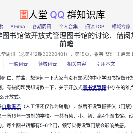
圕
人堂
QQ
群知识库
索
AI-ima
各期周讯
个人合集
阅读TOP
领域专家
学图书馆做开放式管理图书馆的讨论、借阅
前瞻
堂周讯（总第412期20220401），第15页
，张芸 整理 王启云
一般词云
领域词云
相关内容
引用本文
种同仁、前辈，想请问一下大家有没有熟悉的中小学图书馆做开
例。有些问题我想请教一下，关于开放式
图书馆管理
中存在的难
么开放式。
是
自助借还
（人工借还仅作为辅助），然后不设置报警仪（门禁
是一所15年一贯制的学校。一共有幼、小、初、高4个图书馆。
的。每个图书馆都有5-6个门，领导觉得设置门禁会影响美感。