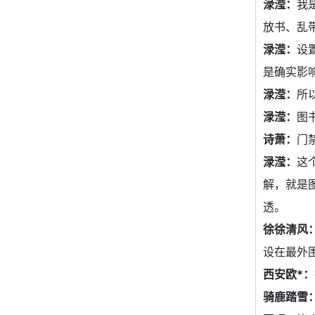
渌滢：
我
放书、乱
渌滢：
设
是确实影
渌滢：
所
渌滢：
图
诗萧：
门
渌滢：
这
解，就是
透。
徐徐清风
设在最外
西安欧*：
骑鹿踏雪