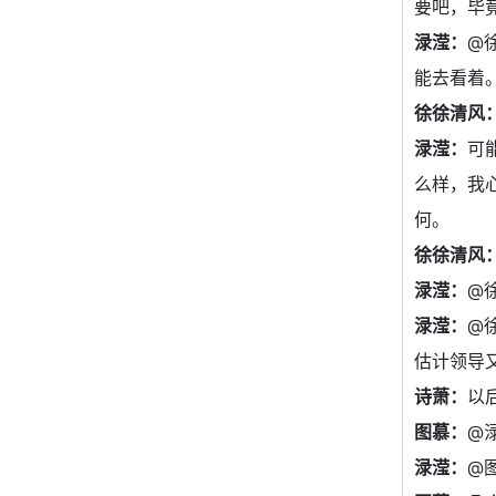
要吧，毕
渌滢：
@
能去看着
徐徐清风
渌滢：
可
么样，我
何。
徐徐清风
渌滢：
@
渌滢：
@
估计领导
诗萧：
以
图慕：
@
渌滢：
@