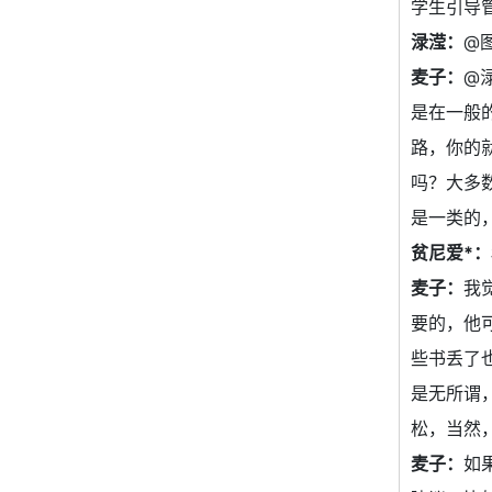
学生引导
渌滢：
@
麦子：
@
是在一般
路，你的
吗？大多
是一类的
贫尼爱*：
麦子：
我
要的，他
些书丢了
是无所谓
松，当然
麦子：
如