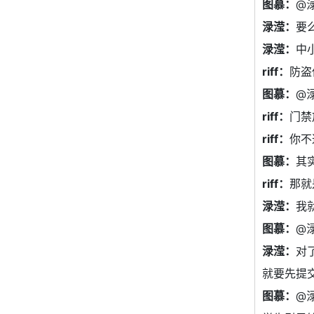
图慕：
@
渌滢：
要
渌滢：
中
riff：
防盗
图慕：
@
riff：
门禁
riff：
你不
图慕：
其
riff：
那就
渌滢：
我
图慕：
@
渌滢：
对
就要先提
图慕：
@