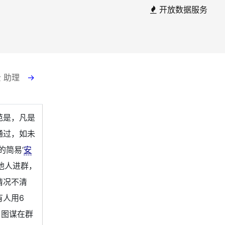
开放数据服务
云 助理
→
范是，凡是
通过，如未
的简易‘
安
他人进群，
情况不清
有人用6
，图谋在群