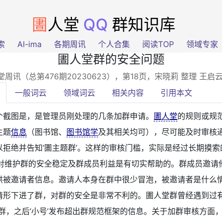
圕
人堂
QQ
群知识库
索
AI-ima
各期周讯
个人合集
阅读TOP
领域专家
圕人堂群的安全问题
堂周讯（总第476期20230623），第18页
，宋晓莉 整理 王启
一般词云
领域词云
相关内容
引用本文
个截图是，是管理员刚处理的几条加群申请。
圕人堂
的规则或规
主题
信息
（图书馆、
图书馆学
及其相关均可），尽可能及时审核
以拒绝并告知‘圕主题群’。这样的审核门槛，实际是经过长期摸索
，对维护群的安全稳定及群成员利益是有切实帮助的。群成员邀请
供被邀请者信息。邀请人本身在群中很少冒泡，被邀请者是什么
情形下进了群，对群的安全是非常不利的。圕人堂群曾经遇到过
加群，之后‘小号’发布超出群规范框架的信息。关于加群审核方面