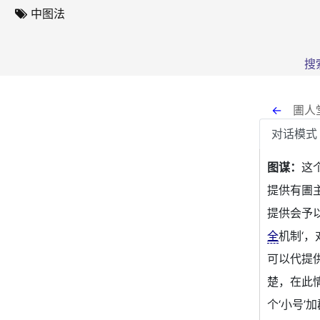
中图法
搜
←
圕人
对话模式
图谋：
这
提供有圕
提供会予
全
机制‘
可以代提
楚，在此
个‘小号’