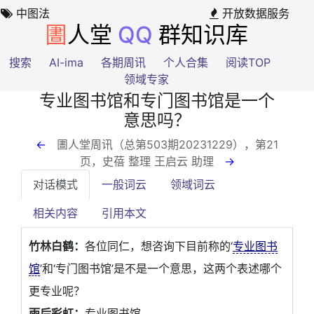
中图法
开放数据服务
圕
人堂
QQ
群知识库
搜索
AI-ima
各期周讯
个人合集
阅读TOP
领域专家
专业图书馆和专门图书馆是一个
意思吗？
←
圕人堂周讯（总第503期20231229），第21
页
，史蓓 整理 王启云 助理
→
对话模式
一般词云
领域词云
相关内容
引用本文
竹林白鹤：
各位同仁，想咨询下目前称的‘
专业图书
馆
’和‘专门图书馆’是不是一个意思，这两个表述哪个
更专业呢？
雨后彩虹：
专业图书馆。