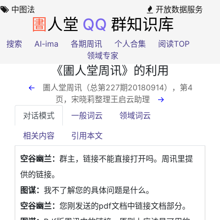
中图法
开放数据服务
圕
人堂
QQ
群知识库
搜索
AI-ima
各期周讯
个人合集
阅读TOP
领域专家
《圕人堂周讯》的利用
←
圕人堂周讯（总第227期20180914），第4
页
，宋晓莉整理王启云助理
→
对话模式
一般词云
领域词云
相关内容
引用本文
空谷幽兰：
群主，链接不能直接打开吗。周讯里提
供的链接。
图谋：
我不了解您的具体问题是什么。
空谷幽兰：
您刚发送的pdf文档中链接文档部分。