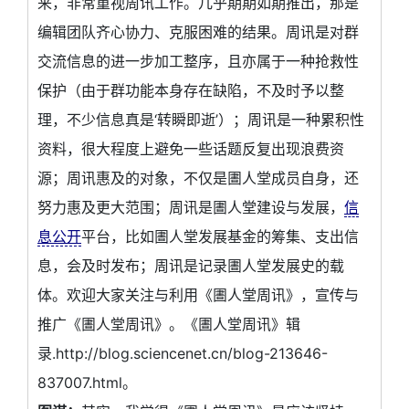
来，非常重视周讯工作。几乎期期如期推出，那是
编辑团队齐心协力、克服困难的结果。周讯是对群
交流信息的进一步加工整序，且亦属于一种抢救性
保护（由于群功能本身存在缺陷，不及时予以整
理，不少信息真是‘转瞬即逝’）；周讯是一种累积性
资料，很大程度上避免一些话题反复出现浪费资
源；周讯惠及的对象，不仅是圕人堂成员自身，还
努力惠及更大范围；周讯是圕人堂建设与发展，
信
息公开
平台，比如圕人堂发展基金的筹集、支出信
息，会及时发布；周讯是记录圕人堂发展史的载
体。欢迎大家关注与利用《圕人堂周讯》，宣传与
推广《圕人堂周讯》。《圕人堂周讯》辑
录.http://blog.sciencenet.cn/blog-213646-
837007.html。