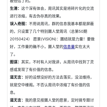
被低估了的。
生清：
这个深有体会，周讯其实是将碎片化的交流
进行浓缩，有去伪存真的效果。
误入奇图：
不用说周讯，群的信息我基本都是屏蔽
的，只设置了几个特别圕人堂周讯（总第50期
20150424） 愿景(VISION)：圕结就是力量！要做
好，工作量的确不小，圕人堂的
信息量
实在太大
了。
图谋：
其实，不时有人对我讲，从周讯中找到了灵
感或发现了有价值的信息。
道无言：
好的设想没好的方法去落实，没法维持，
就是空中楼阁。不否认周讯中浓缩了有价值的信
息。
道无言：
我的意见按圕人堂的愿景，定时搞专题讨