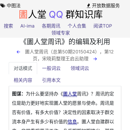
中图法
开放数据服务
圕
人堂
QQ
群知识库
搜索
AI-ima
各期周讯
个人合集
阅读TOP
领域专家
《圕人堂周讯》的编辑及利用
←
圕人堂周讯（总第50期20150424），第12
页
，宋晓莉整理王启云助理
→
对话模式
一般词云
领域词云
相关内容
引用本文
图谋：
为什么要坚持办《
圕人堂
周讯》？周讯的定
位是助力更好地实现圕人堂的愿景与使命。周讯是
否有价值，有多大价值？决定性的因素取决于群交
流本身产生有多少有价值的
信息
。圕人堂自建群以