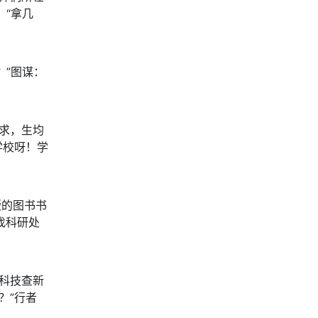
：“拿几
？”图谋：
求，生均
学校呀！学
版的图书书
找科研处
有科技查新
？”行者