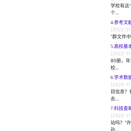
学校有这
个...
4.
参考文
[2022-11
“群文件中
5.
高校基
[2022-11
80册，
校...
6.
学术数
[2022-11
目信息？
去...
7.
科技查
[2022-11
站吗？”
孙...