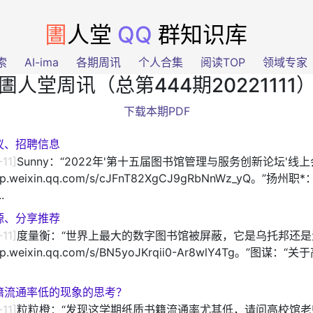
圕
人堂
QQ
群知识库
索
AI-ima
各期周讯
个人合集
阅读TOP
领域专家
圕人堂周讯（总第444期20221111
下载本期PDF
议、招聘信息
-11]
Sunny：“2022年'第十五届图书馆管理与服务创新论坛'线
/mp.weixin.qq.com/s/cJFnT82XgCJ9gRbNnWz_yQ。”扬州
.
源、分享推荐
-11]
度量衡：“世界上最大的数字图书馆被屏蔽，它是乌托邦还是
/mp.weixin.qq.com/s/BN5yoJKrqii0-Ar8wlY4Tg。”图谋：
籍流通率低的现象的思考？
-11]
粒粒橙：“发现这学期纸质书籍流通率尤其低，请问高校馆老