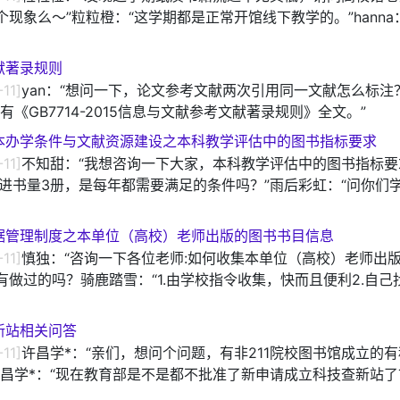
个现象么～”粒粒橙：“这学期都是正常开馆线下教学的。”hanna
献著录规则
-11]
yan：“想问一下，论文参考文献两次引用同一文献怎么标注
有《GB7714-2015信息与文献参考文献著录规则》全文。”
本办学条件与文献资源建设之本科教学评估中的图书指标要求
-11]
不知甜：“我想咨询一下大家，本科教学评估中的图书指标要
年进书量3册，是每年都需要满足的条件吗？”雨后彩虹：“问你们
据管理制度之本单位（高校）老师出版的图书书目信息
-11]
慎独：“咨询一下各位老师:如何收集本单位（高校）老师出
有做过的吗？骑鹿踏雪：“1.由学校指令收集，快而且便利2.自己
新站相关问答
-11]
许昌学*：“亲们，想问个问题，有非211院校图书馆成立的
许昌学*：“现在教育部是不是都不批准了新申请成立科技查新站了