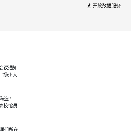
开放数据服务
）
上会议通知
职*：“扬州大
海盗？
“关于高校馆员
师们所在