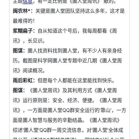
主题
信息
，有一定比例是《圕人堂周讯》 献的。
闽农林*：
关键是圕人堂团队坚持这么多年，这才是
最难得的！
浆糊扁子：
自从知道这个号后，我每周都看《周
讯》，长见识。
图谋：
圕人找资料找到圕人堂，有不少人有亲身经
历。截图是科学网圕人堂专题中近几期《圕人堂周
讯》阅读概况。
雨后彩虹：
但愿每个人都能在这里能找到快乐。
图谋：
《圕人堂周讯》及其利用方式《圕人堂周
讯》运行原则是：安全、经济、便捷。《圕人堂周
讯》，一方面是圕人堂QQ群安全运行的‘靠山’，一方
面是圕人智慧与服务的辛勤结晶。《圕人堂周讯》
综述‘圕人堂’QQ群一周交流信息，对‘圕人堂’全体成