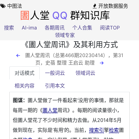
中图法
开放数据服务
圕
人堂
QQ
群知识库
搜索
AI-ima
各期周讯
个人合集
阅读TOP
领域专家
《圕人堂周讯》及其利用方式
←
圕人堂周讯（总第466期20230414），第31
页
，史蓓 整理 王启云 助理
→
对话模式
一般词云
领域词云
相关内容
引用本文
图谋：
圕人堂做了一件看起来‘没用’的事情，那就是
每周一期的《
圕人堂
周讯》。每期的阅读量很小，
但圕人堂花了不少时间和精力去做。从2014年5月
做到现在，实际是‘有用’的。当前，
搜
索引
擎
检索
圕