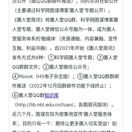
员公开（通过QQ群邮件推送），同时亦对社会公开
（主要通过科学网图谋博客‘圕人堂’专题公开）。
《圕人堂周讯》将圕人堂QQ群、科学网图谋博客圕
人堂专题、圕人堂微信公众号融为一体，成为圕人
堂服务体系的‘融媒体’（资源通融、内容兼融、宣传
互融、利益共融）。自2021年开始《圕人堂周讯》
发布方式共6种：①科学网圕人堂专题；②圕人堂
QQ群群文件；③圕人堂微信公众号；
④flbook（H5电子杂志版）；⑤圕人堂QQ群群邮
件推送（2022年12月因群邮件功能下线终止）；
⑥圕人堂QQ群
知识库
（http://lib.nbt.edu.cn/tuan/，各期周讯版块）。
近几个月，图谋在较为密集地宣传‘圕人堂服务体
系’，目的只有一个：期待让更多圕人切实受益！如