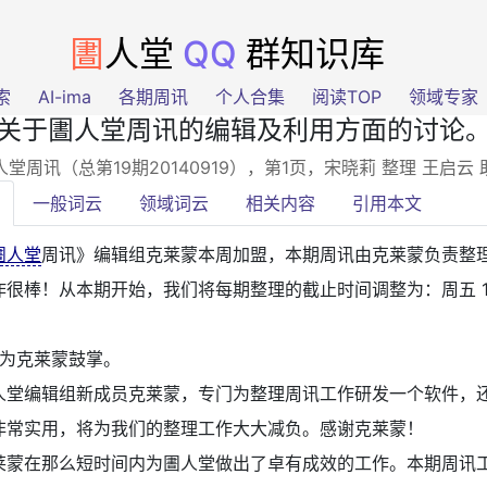
圕
人堂
QQ
群知识库
索
AI-ima
各期周讯
个人合集
阅读TOP
领域专家
关于圕人堂周讯的编辑及利用方面的讨论
人堂周讯（总第19期20140919），第1页
，宋晓莉 整理 王启云
一般词云
领域词云
相关内容
引用本文
圕人堂
周讯》编辑组克莱蒙本周加盟，本期周讯由克莱蒙负责整
作很棒！从本期开始，我们将每期整理的截止时间调整为：周五 1
为克莱蒙鼓掌。
人堂编辑组新成员克莱蒙，专门为整理周讯工作研发一个软件，
非常实用，将为我们的整理工作大大减负。感谢克莱蒙！
莱蒙在那么短时间内为圕人堂做出了卓有成效的工作。本期周讯