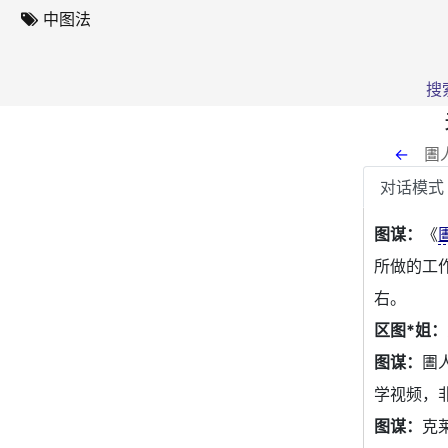
中图法
搜
←
圕
对话模式
图谋：
《
所做的工
右。
区图*姐：
图谋：
圕
学视频，
图谋：
克