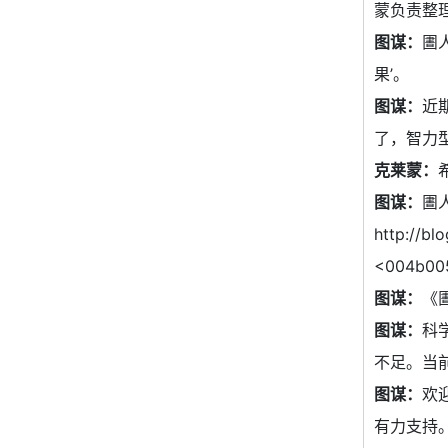
蒙负责整
图谋：
圕
果’。
图谋：
近
了，智力
克莱蒙：
图谋：
圕人
http://b
<004b00
图谋：
《
图谋：
科
不足。当前
图谋：
欢
有力支持