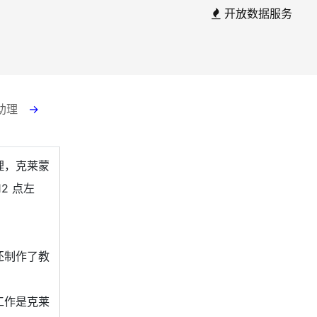
开放数据服务
。
 助理
→
理，克莱蒙
2 点左
还制作了教
工作是克莱