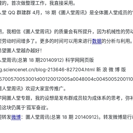
理的，首次做整理工作，我直接采用。
人堂 QQ 群建群 4月，18 期《圕人堂周讯》是全体圕人堂成员的
期，我相信《圕人堂周讯》的质量会有所提升，因为机械性的劳
型劳动时间增多了。更多的时间可以用来进行
数据
的分析与利用
希望圕人堂越办越好！
堂周讯(总第 18 期20140912) 科学网网页版
log.sciencenet.cn/blog-213646-827204.html 新 浪 微 博 版
5700570053001d00120012005a0048004c0045005200110
圕人堂周讯》欢迎大家宣传推广。
学网圕人堂专题，我的设想是发布群成员较为成体系的思考，弥
这块仍属于‘孤军奋战’。
迎转发
微博
：圕人堂周讯(总第 18 期 20140912)。转发微博是
。