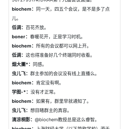
biochem：
同一天，四五个会议，是不是多了点
儿。
低调：
百花齐放。
boner：
春暖花开，正是学习时机。
biochem：
所有的会议都可以网上开。
低调：
这也得准备好几个终端同时收看。
烟大圕*：
同感。
虫儿飞：
群主参加的会议没有线上直播么。
biochem：
肯定没有啊。
学图-*：
没有才正常。
biochem：
如果有，群里早就通知了。
虫儿飞：
想目睹群主的真容。
清凉桐影：
@biochem教授总是这么睿智。
biochem：
上海财经大学（以下简称学校）源于