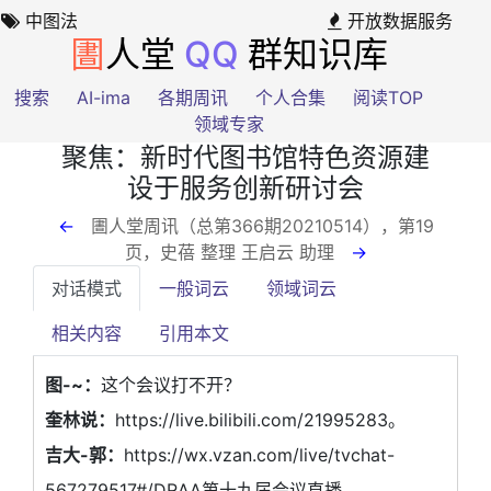
中图法
开放数据服务
圕
人堂
QQ
群知识库
搜索
AI-ima
各期周讯
个人合集
阅读TOP
领域专家
聚焦：新时代图书馆特色资源建
设于服务创新研讨会
←
圕人堂周讯（总第366期20210514），第19
页
，史蓓 整理 王启云 助理
→
对话模式
一般词云
领域词云
相关内容
引用本文
图-~：
这个会议打不开？
奎林说：
https://live.bilibili.com/21995283。
吉大-郭：
https://wx.vzan.com/live/tvchat-
567279517#/DRAA第十九届会议直播。