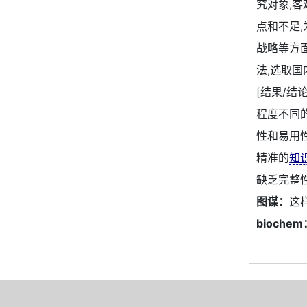
究对象,
点和不足
战略等方
法,选取
[结果/结
程度不同
性和易用
精准的
知
缺乏完整
图谋：
这
biochem