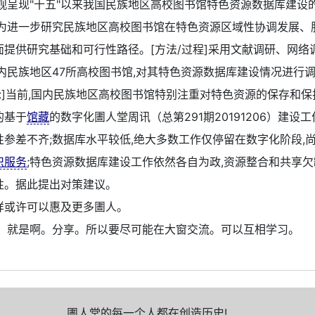
客观呈现"十五"以来我国民族地区高校图书馆特色资源数据库建设
,为进一步研究民族地区高校图书馆在特色资源区域性协调发展、
面提供研究基础和可行性路径。[方法/过程]采用文献调研、网络
国内民族地区47所高校图书馆,对其特色资源数据库建设情况进行
论]当前,国内民族地区高校图书馆特别注重对特色资源的保存和保
的基于
馆藏
的数字化圕人堂周讯（总第291期20191206）建设工
性参差不齐;数据库水平较低,绝大多数工作仅停留在数字化阶段,
识服务
;特色资源数据库建设工作依然各自为政,资源整合和共享欠
性。据此提出对策建议。
样或许可以惠及更多圕人。
：
就是啊。分享。所以要尽可能在大窗交流。可以互相学习。
圕人堂的每一个人都在创造历史!