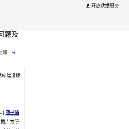
开放数据服务
问题及
 助理
→
据库建设现
].
图书
情
源数据库为研