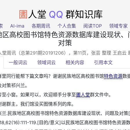
圕
人堂
QQ
群知识库
索
AI-ima
各期周讯
个人合集
阅读TOP
领域专家
地区高校图书馆特色资源数据库建设现状、
对策
堂周讯（总第291期20191206），第11页
，张芸 整理 王启云
一般词云
领域词云
相关内容
引用本文
群里同行能帮下篇文章吗？谢谢民族地区高校图书馆
特色资源
数
及对策祁兴兰。
传至小窗。如果可以，欢迎顺手分享至
圕人堂
群文件中。
谢谢群主，我们馆没买图情系列的库。
兴兰.民族地区高校图书馆特色资源数据库建设现状、问题及对策[J
018,62(16):111-119.[目的/意义]以民族地区高校图书馆特色资