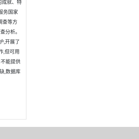
的成就、特
服务国家
调查等方
调查分析。
护,开展了
作,但可用
尚不能提供
缺,数据库