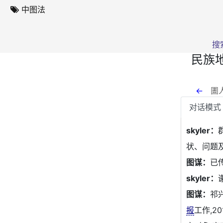
中图法
搜
民族
←
圕人
对话模式
skyler：
状、问题
图谋：
已
skyler：
图谋：
祁
报
工作,2