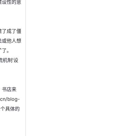
建设性的意
。
建了成了僵
法或他人想
矿了。
流机制’设
，书店来
/blog-
的这个具体的