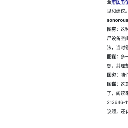
全
市图书
见和建议
sonorou
图穷：
这
尸设备空
法，当时
图谋：
多
想，其理
图穷：
咱
图谋：
这
了，阅读来不
21364
议题，还