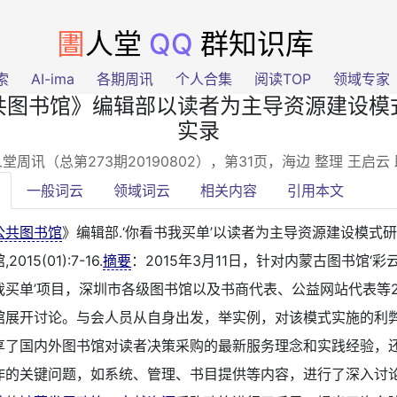
圕
人堂
QQ
群知识库
索
AI-ima
各期周讯
个人合集
阅读TOP
领域专家
共图书馆》编辑部以读者为主导资源建设模
实录
堂周讯（总第273期20190802），第31页
，海边 整理 王启
一般词云
领域词云
相关内容
引用本文
公共图书馆
》编辑部.‘你看书我买单’以读者为主导资源建设模式研讨
015(01):7-16.
摘要
：2015年3月11日，针对内蒙古图书馆‘
我买单’项目，深圳市各级图书馆以及书商代表、公益网站代表等2
馆展开讨论。与会人员从自身出发，举实例，对该模式实施的利
享了国内外图书馆对读者决策采购的最新服务理念和实践经验，
作的关键问题，如系统、管理、书目提供等内容，进行了深入讨