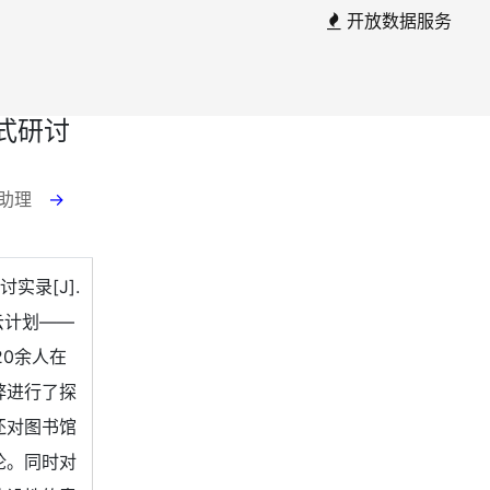
开放数据服务
式研讨
云 助理
→
实录[J].
彩云计划——
0余人在
弊进行了探
还对图书馆
论。同时对