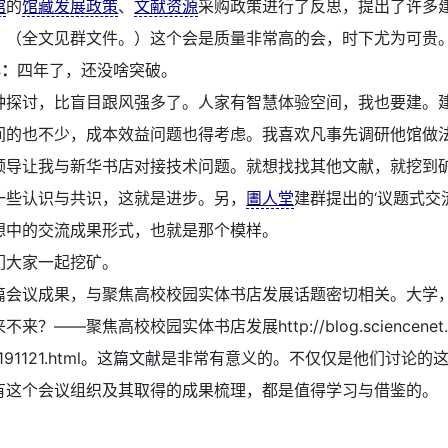
馆
的
馆藏发展政策
、
文献资源
采购政策进行了反思，提出了许多
。（全文见群文件。）这个会是质量非常高的会，时下尤为可贵
s：
四年了，还没啥突破。
种探讨，比盲目跟风强多了。人家有智慧体验空间，我也要建。
间的也不少，成本效益问题也得考虑。我喜欢凡事先调研他馆做
领导让我与新华书店对接技术问题。就想找找其他文献，就挖到
一些认识与共识，这就是进步。另，
圕人堂
建群提出的‘议题式交
想中的交流成果形式，也就是那个模样。
们大家一起挖矿。
篇会议成果，与聚焦高校校园实体书店发展话题密切相关。大学
来？——聚焦高校校园实体书店发展http://blog.sciencenet.cn
6-1191121.html。这篇文献是非常有意义的。不仅仅是他们讨论
有这个会议组织及其取得的成果梳理，都是值得学习与借鉴的。