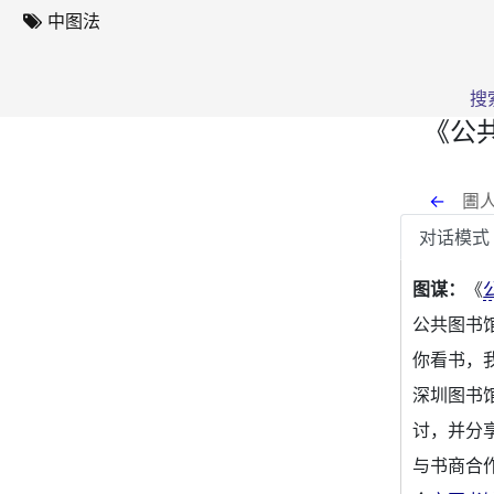
中图法
搜
《公
←
圕人
对话模式
图谋：
《
公共图书馆,2
你看书，
深圳图书
讨，并分
与书商合