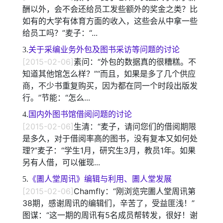
酬以外，会不会还给员工发些额外的奖金之类？比
如有的大学有体育方面的收入，这些会从中拿一些
给员工吗？”麦子：“...
3.
关于采编业务外包及图书采访等问题的讨论
[2015-02-06]
素问：“外包的数据真的很糟糕。不
知道其他馆怎么样？”“而且，如果是多了几个供应
商，不少书重复购买，因为都在同一个时段出版发
行。”节能：“怎么...
4.
国内外图书馆借阅问题的讨论
[2015-02-06]
生清：“麦子，请问您们的借阅期限
是多久，对于借阅率高的图书，没有复本又如何处
理?”麦子：“学生1月，研究生3月，教员1年。如果
另有人借，可以催现...
5.
《圕人堂周讯》编辑与利用、圕人堂发展
[2015-02-06]
Chamfly：“刚浏览完圕人堂周讯第
38期，感谢周讯的编辑们，辛苦了，受益匪浅！”
图谋：“这一期的周讯有5名成员帮转发，很好！谢