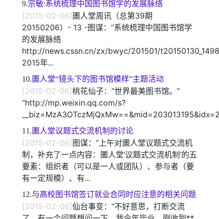
9.
宗敏:系统梳理中国图书馆学的发展脉络
[2015-02-06]
圕人堂周讯（总第39期
20150206）- 13 -图谋：“系统梳理中国图书馆学
的发展脉络
http://news.cssn.cn/zx/bwyc/201501/t20150130_149
2015年...
10.
圕人堂“镜头下的图书馆模样”主题活动
[2015-02-06]
桃花仙子：“世界最美图书馆。”
“http://mp.weixin.qq.com/s?
__biz=MzA3OTczMjQxMw==&mid=203013195&idx=2&
11.
圕人堂议题式交流机制的讨论
[2015-02-06]
图谋：“上午对圕人堂议题式交流机
制，补充了一点内容：圕人堂‘议题式交流机制’的五
要素：组织者（可以是一人或团队）、参与者（要
有一定规模）、有...
12.
与高校图书馆签订就业合同时应注意的相关问题
[2015-02-06]
仙台事变：“不好意思，打断交流
了。有一个问题想问一下。我今年毕业，刚收到**