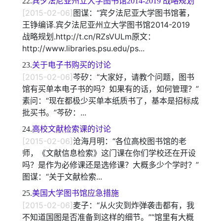
22.
宾夕法尼亚州立大学图书馆2014-2019 战略规划
[2015-02-06]
图谋：“宾夕法尼亚大学图书馆著，
王铮编译.宾夕法尼亚州立大学图书馆2014-2019
战略规划.http://t.cn/RZsVULm原文：
http://www.libraries.psu.edu/ps...
23.
关于电子书购买的讨论
[2015-02-06]
芩矽：“大家好，请教个问题，图书
馆有买单本电子书的吗？如果有的话，如何管理？”
素问：“现在都极少买单本纸质书了，基本是招标成
批买书。”芩矽：...
24.
高校文献检索课的讨论
[2015-02-06]
沧海月明：“各位高校图书馆的老
师，《文献信息检索》这门课在你们学校还在开设
吗？是作为必修课还是选修课？大概多少个学时？”
图谋：“关于文献检索...
25.
美国大学图书馆应急措施
[2015-02-06]
麦子：“从火灾到炸弹袭击都有，我
不知道国图是否准备到这样的细节。”“馆里有大概