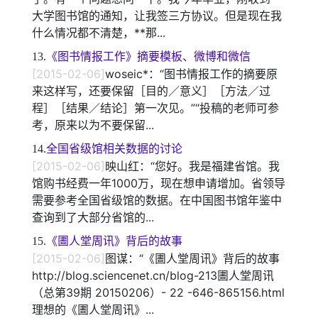
大学图书馆的通知，让我签三方协议。但是现在我
什么情况都不清楚，**那...
13.
《图书情报工作》摘要模板、微博和微信
[2015-02-06]
woseic*：“图书情报工作的摘要原
来这样写，还要保留［目的／意义］［方法／过
程］［结果／结论］第一次见。”“投稿的老师可参
考，原来以为不要保留...
14.
全国省级馆相关数据的讨论
[2015-02-06]
映山红：“您好。我是福建省馆。我
馆购书经费一年1000万，现在想申请增加。省领导
需要参考全国省级馆的数据。在中国图书馆年鉴中
查询到了大部分省馆的...
15.
《圕人堂周讯》背后的故事
[2015-02-06]
图谋：“《圕人堂周讯》背后的故事
http://blog.sciencenet.cn/blog-213圕人堂周讯
（总第39期 20150206）- 22 -646-865156.html
理想的《圕人堂周讯》...