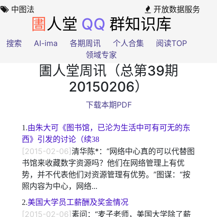
中图法
开放数据服务
圕
人堂
QQ
群知识库
搜索
AI-ima
各期周讯
个人合集
阅读TOP
领域专家
圕人堂周讯（总第39期
20150206）
下载本期PDF
1.
由朱大可《图书馆，已沦为生活中可有可无的东
西》引发的讨论（续38
[2015-02-06]
清华陈*：“网络中心真的可以代替图
书馆来收藏数字资源吗？他们在网络管理上有优
势，并不代表他们对资源管理有优势。”图谋：“按
照内容为中心，网络...
2.
美国大学员工薪酬及奖金情况
[2015-02-06]
素问：“麦子老师，美国大学除了薪