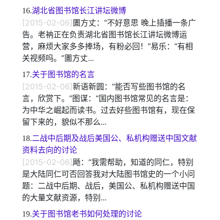
16.
湖北省图书馆长江讲坛微博
[2015-02-06]
圕方丈：“不好意思 晚上插播一条广
告。老衲正在负责湖北省图书馆长江讲坛微博运
营，麻烦大家多多捧场，有粉必回！”易乐：“有相
关视频吗。”圕方丈...
17.
关于图书馆的名言
[2015-02-06]
新语新圆：“能否写些图书馆的名
言，欣赏下。”图谋：“国内图书馆常见的名言是：
为中华之崛起而读书。过去好些图书馆有，现在保
留下来的，貌似不那么...
18.
二战中后期及战后美国公、私机构赠送中国文献
资料去向的讨论
[2015-02-06]
飏：“我需帮助，知道的同仁，特别
是大陆同仁可否回答我对大陆图书馆史的一个小问
题：二战中后期、战后，美国公、私机构赠送中国
的大量文献资源，特别...
19.
关于图书馆老书如何处理的讨论