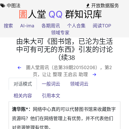
中图法
开放数据服务
圕
人堂
QQ
群知识库
搜索
AI-ima
各期周讯
个人合集
阅读TOP
领域专家
由朱大可《图书馆，已沦为生活
中可有可无的东西》引发的讨论
（续38
←
圕人堂周讯（总第39期20150206），第2
页
，让让 整理 王启云 助理
→
对话模式
一般词云
领域词云
相关内容
引用本文
清华陈*：
网络中心真的可以代替图书馆来收藏数字
资源吗？他们在网络管理上有优势，并不代表他们
对资源管理有优势。