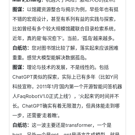
图谋：
以馆藏资源整合与揭示为例，早些年也有挺
不错的宏观设计，甚至有系列有益的实践与探索，
比如曾经有多个较大规模馆藏联合目录检索系统，
近年，真的是’每况愈下’。当前，’孤岛’越来越多。
白纸坊：
您对图书馆比较了解，落实起来应该困难
重重。感觉大模型能解决数据孤岛。
图谋：
理论与技术的发展，不是线性的。包括
ChatGPT类似的探索，实际上已有多年（比如Y问
科技宣称，2011年1月’国内第一个开源智能问答机器
人FaqRobotV1.0正式上线’），’火起来’的时间并不
长。ChatGPT确实有着无限潜力，但具体能走到哪
一步，还需要’走着瞧’。
白纸坊：
这一波主要还是transformer，一个是
bert，另外一个是gpt。gpt是语言生成模型，就是