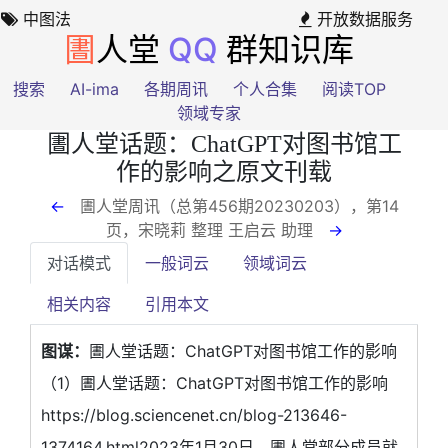
中图法
开放数据服务
圕
人堂
QQ
群知识库
搜索
AI-ima
各期周讯
个人合集
阅读TOP
领域专家
圕人堂话题：ChatGPT对图书馆工
作的影响之原文刊载
←
圕人堂周讯（总第456期20230203），第14
页
，宋晓莉 整理 王启云 助理
→
对话模式
一般词云
领域词云
相关内容
引用本文
图谋：
圕人堂话题：ChatGPT对图书馆工作的影响
（1）圕人堂话题：ChatGPT对图书馆工作的影响
https://blog.sciencenet.cn/blog-213646-
1374164.html2023年1月30日，圕人堂部分成员就