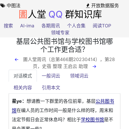
中图法
开放数据服务
圕
人堂
QQ
群知识库
搜索
AI-ima
各期周讯
个人合集
阅读TOP
领域专家
基层公共图书馆与学校图书馆哪
个工作更合适？
←
圕人堂周讯（总第466期20230414），第28
页
，史蓓 整理 王启云 助理
→
对话模式
一般词云
领域词云
相关内容
引用本文
星ye：
想请教一下群里的各位前辈，基层
公共图书
馆
在编人员的工作时间一般是什么样的呀，周末和
法定节假日会正常休息吗？相比于
学校图书馆
是不
是会更累一些?