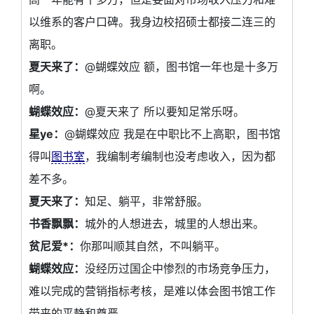
以维系的客户口碑。我身边校招硕士都接二连三的
离职。
夏天来了：
@蝴蝶效应 额，图书馆一年也是十多万
啊。
蝴蝶效应：
@夏天来了 所以要知足常乐呀。
星ye：
@蝴蝶效应 我是在中职比不上高职，图书馆
得叫
图书室
，我编制考编制也没考虑收入，因为都
差不多。
夏天来了：
知足、躺平，非常舒服。
书香飘飘：
城外的人想进去，城里的人想出来。
贫尼爱*：
你那叫顺其自然，不叫躺平。
蝴蝶效应：
没经历过国企中惨烈的市场竞争压力，
难以完成的营销指标考核，是难以体会图书馆工作
带来的平静和尊严。