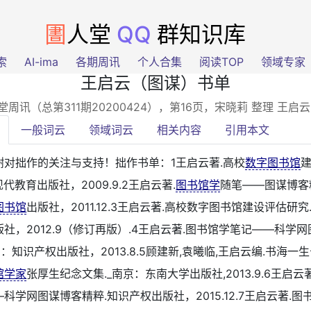
圕
人堂
QQ
群知识库
索
AI-ima
各期周讯
个人合集
阅读TOP
领域专家
王启云（图谋）书单
堂周讯（总第311期20200424），第16页
，宋晓莉 整理 王启
一般词云
领域词云
相关内容
引用本文
谢对拙作的关注与支持！拙作书单：1王启云著.高校
数字图书馆
现代教育出版社，2009.9.2王启云著.
图书馆学
随笔——图谋博客精
图书馆
出版社，2011.12.3王启云著.高校数字图书馆建设评估研究.
社，2012.9（修订再版）.4王启云著.图书馆学笔记——科学
京：知识产权出版社，2013.8.5顾建新,袁曦临,王启云编.书海一
馆学家
张厚生纪念文集._南京：东南大学出版社,2013.9.6王启云
科学网图谋博客精粹.知识产权出版社，2015.12.7王启云著.图