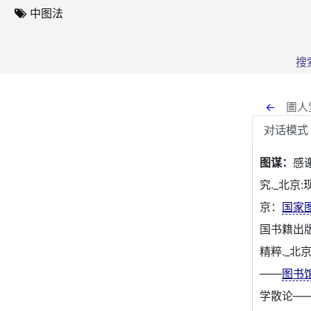
中图法
搜
←
圕人
对话模式
图谋：
感
究._北京:
京：
国家
国书籍出版
精粹._北
——
图书
学散论——