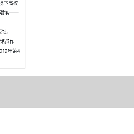
环境下高校
学漫笔——
版社，
究馆员作
19年第4