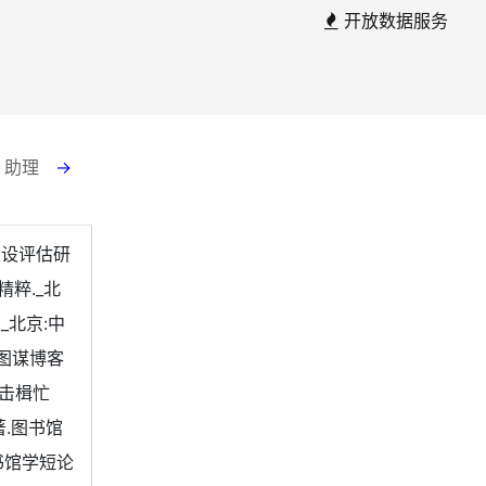
开放数据服务
云 助理
→
建设评估研
粹._北
_北京:中
网图谋博客
生击楫忙
著.图书馆
书馆学短论