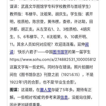
谋译：武昌文华图馆学专科学校教师与首班学生）
教师指：韦棣华、沈祖荣、胡庆生。学生指：裘开
明，桂质柏，陈宗登，黄伟楞，查修，许达聪，田
洪都，胡正支。从左至右1、2、3桂质柏、4胡庆
生、5、6韦棣华、7、8沈祖荣、9、10裘开明、
11。其余人员如何对应呢？欢迎连连看。延伸
阅
读
：‘快乐六君子’——中国
图书馆学
的第一届学生
https://www.sohu.com/a/274882531_100005812
这篇文字有一些史料。同时存在错误。照片拍摄时
间在《图书馆杂志》刊登之前（1921.6.15），不是
1922年1月的合影，也不是‘毕业生合影’。
图谋：
这道题，在
圕人堂
存疑了5年多。期待有正
解。一些相对‘权威’的参考来源
信息
，没能站住脚，
因此更加疑惑重重。