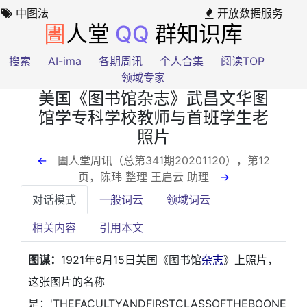
中图法
开放数据服务
圕
人堂
QQ
群知识库
搜索
AI-ima
各期周讯
个人合集
阅读TOP
领域专家
美国《图书馆杂志》武昌文华图
馆学专科学校教师与首班学生老
照片
←
圕人堂周讯（总第341期20201120），第12
页
，陈玮 整理 王启云 助理
→
对话模式
一般词云
领域词云
相关内容
引用本文
图谋：
1921年6月15日美国《图书馆
杂志
》上照片，
这张图片的名称
是：'THEFACULTYANDFIRSTCLASSOFTHEBOONEUN