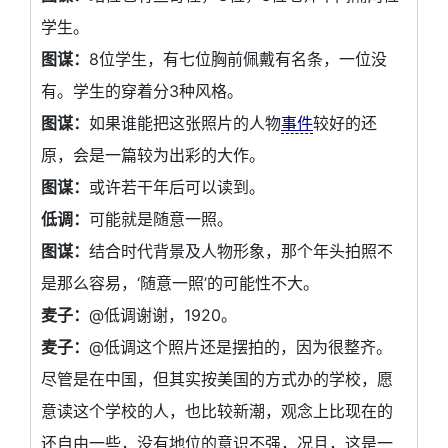
学生。
图谋：
8位学生，有七位胸前佩戴有名条，一位没
有。学生的穿着分3种风格。
图谋：
如果谁能把这张照片的人物
事件
较好的还
原，会是一篇较为出彩的大作。
图谋：
或许若干年后可以读到。
低调：
可能就是随意一照。
图谋：
结合时代背景及人物形象，那个年头拍照不
是那么容易，‘随意一照’的可能性不大。
麦子：
@低调谢谢，1920。
麦子：
@低调这个照片还是摆拍的，因为很整齐。
尽管是在中国，但其实按美国的方式办的学校，愿
意读这个学校的人，也比较新潮，观念上比现在的
还自由一些，没有地位的意识不强，况且，这是一