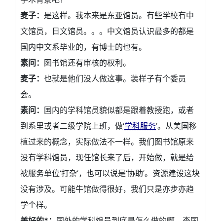
麦子：
是这样。我本来是东亚馆员。有些学校有中
文馆员，日文馆员。。。中文馆员认识最多的都是
国内中文系毕业的，有博士的也有。
素问：
图书馆还有审核的权利。
麦子：
也就是他们没人做这事。装样子有个委员
会。
素问：
国内的学科馆员貌似都是跟着教授跑，或者
到系里或者二级学院上班，做‘
学科服务
’。从美国移
植过来的概念，实际做法不一样。我们图书馆原来
没有学科馆员，现任馆长来了后，开始做，就是给
被服务单位‘打杂’，也可以说是‘协助’。资源建设这块
没有涉及。可能牛馆做得很好，我们只是亦步亦趋
学个样。
美好的*：
国外的学科馆员到底是怎么做的啊。查国