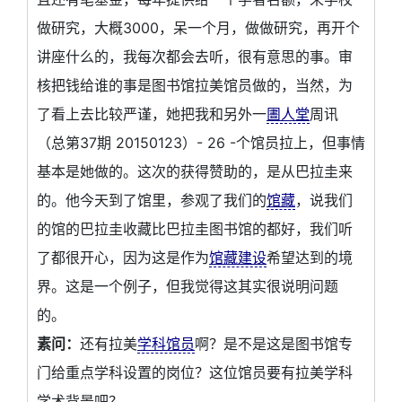
做研究，大概3000，呆一个月，做做研究，再开个
讲座什么的，我每次都会去听，很有意思的事。审
核把钱给谁的事是图书馆拉美馆员做的，当然，为
了看上去比较严谨，她把我和另外一
圕人堂
周讯
（总第37期 20150123）- 26 -个馆员拉上，但事情
基本是她做的。这次的获得赞助的，是从巴拉圭来
的。他今天到了馆里，参观了我们的
馆藏
，说我们
的馆的巴拉圭收藏比巴拉圭图书馆的都好，我们听
了都很开心，因为这是作为
馆藏建设
希望达到的境
界。这是一个例子，但我觉得这其实很说明问题
的。
素问：
还有拉美
学科馆员
啊？是不是这是图书馆专
门给重点学科设置的岗位？这位馆员要有拉美学科
学术背景吧？