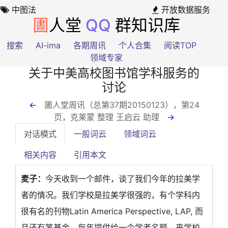
中图法
开放数据服务
圕
人堂
QQ
群知识库
搜索
AI-ima
各期周讯
个人合集
阅读TOP
领域专家
关于中美高校图书馆学科服务的
讨论
←
圕人堂周讯（总第37期20150123），第24
页
，克莱蒙 整理 王启云 助理
→
对话模式
一般词云
领域词云
相关内容
引用本文
麦子：
今天收到一个邮件，谈了我们今年的拉美学
者的情况。我们学校是拉美学很强的，有个学科内
很有名的刊物Latin America Perspective, LAP, 而
且还有笔基金，每年提供给一个学者名额，来学校