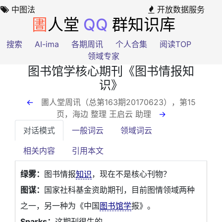
中图法
开放数据服务
圕
人堂
QQ
群知识库
搜索
AI-ima
各期周讯
个人合集
阅读TOP
领域专家
图书馆学核心期刊《图书情报知
识》
←
圕人堂周讯（总第163期20170623），第15
页
，海边 整理 王启云 助理
→
对话模式
一般词云
领域词云
相关内容
引用本文
绿雾：
图书情报
知识
，现在不是核心刊物？
图谋：
国家社科基金资助期刊，目前图情领域两种
之一，另一种为《中国
图书馆学
报》。
Sparks：
这期刊很牛的。