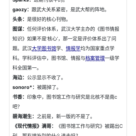
gaozy：
跟武大关系紧密，是武大帮的阵地。
头条：
是很好的核心刊物。
图谋：
任何评价体系，武汉大学主办的《图书情报
知识》如果不是‘核心’，那一定是评价体系出了问
题。武汉
大学图书馆
学、
情报学
均为国家重点学
科。学科评估中，图书馆、情报与
档案管理
一级学
科全国第一。
海边：
公示显示不收了。
sonoro*：
被踢掉了。
书香：
印象中，图书馆工作与研究是北核不是南c
吧？
碧海潮生：
之前是，新一版的不是了。
《现代情报》满哥：
《图书馆工作与研究》被踢出C
刊，那有增补别的什么进去吗？