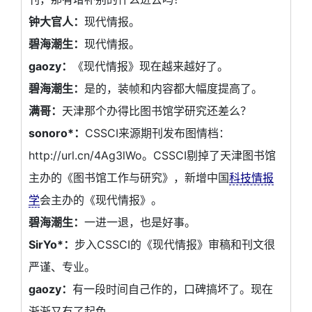
钟大官人：
现代情报。
碧海潮生：
现代情报。
gaozy：
《现代情报》现在越来越好了。
碧海潮生：
是的，装帧和内容都大幅度提高了。
满哥：
天津那个办得比图书馆学研究还差么？
sonoro*：
CSSCI来源期刊发布图情档：
http://url.cn/4Ag3lWo。CSSCI剔掉了天津图书馆
主办的《图书馆工作与研究》，新增中国
科技情报
学
会主办的《现代情报》。
碧海潮生：
一进一退，也是好事。
SirYo*：
步入CSSCI的《现代情报》审稿和刊文很
严谨、专业。
gaozy：
有一段时间自己作的，口碑搞坏了。现在
渐渐又有了起色。