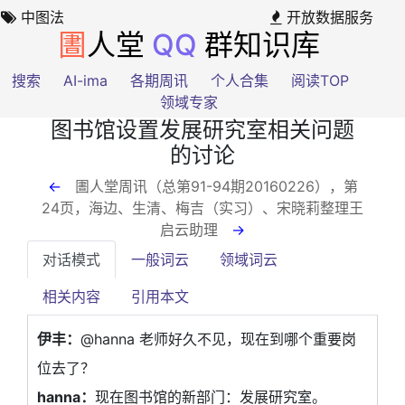
中图法
开放数据服务
圕
人堂
QQ
群知识库
搜索
AI-ima
各期周讯
个人合集
阅读TOP
领域专家
图书馆设置发展研究室相关问题
的讨论
←
圕人堂周讯（总第91-94期20160226），第
24页
，海边、生清、梅吉（实习）、宋晓莉整理王
启云助理
→
对话模式
一般词云
领域词云
相关内容
引用本文
伊丰：
@hanna 老师好久不见，现在到哪个重要岗
位去了？
hanna：
现在图书馆的新部门：发展研究室。