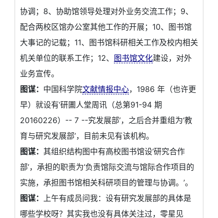
协调；8、协助馆领导处理对外业务交流工作；9、
配合两校区馆办公室其他工作的开展；10、图书馆
大事记的记载；11、图书馆科研相关工作及校内相关
机关单位的联系工作；12、
图书馆文化
建设，对外
业务宣传。
图谋：
中国科学院
文献情报中心
，1986 年（也许更
早）就设有‘研圕人堂周讯（总第91-94 期
20160226）-- 7 --究发展部’，之后合并重组为‘教
育与研究发展部’，目前未见有该机构。
图谋：
其组织结构图中有高校图书馆设‘研究合作
部’，承担的职责为‘负责馆际交流与馆际合作项目的
实施，承担图书馆相关科研项目的管理与协调。’。
图谋：
上午有成员问我：设有研究发展部的具体是
哪些学校呀？其实我也没有具体关注过，零星见