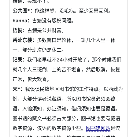
梧桐：
实现不了。
公共图*：
能这样想，没毛病。至少互惠互利。
hanna：
古籍没有版权问题。
梧桐：
古籍是公共财富。
碧沚东楼：
多数窗口是轮休，一班几个人坐一休
一，部分班次仍是休二。
记录：
我们老早就不24小时开放了，那个时候我们
就几个人三班倒，上的苦不堪言，然后取消，恢复
正常，皆大欢喜。
宋*：
我谈谈民族地区图书馆的工作特点。以西藏为
例，大部分读者说藏语，所以图书馆员必须会藏
语，入馆须知，办证须知，借阅须知也要是藏语。
图书馆的藏文书必须占大部分，图书馆也要有藏语
数字资源，汉语的数字资源少些。
图书馆网站
是汉