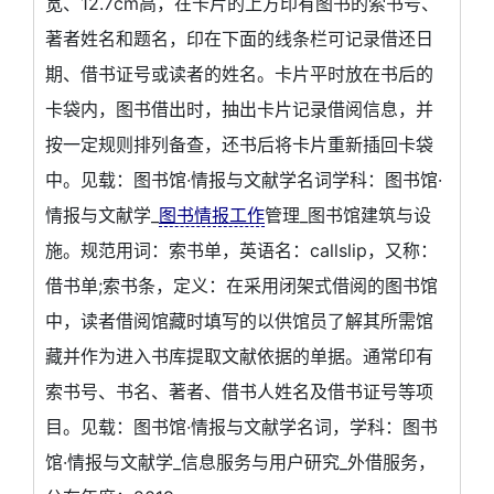
宽、12.7cm高，在卡片的上方印有图书的索书号、
著者姓名和题名，印在下面的线条栏可记录借还日
期、借书证号或读者的姓名。卡片平时放在书后的
卡袋内，图书借出时，抽出卡片记录借阅信息，并
按一定规则排列备查，还书后将卡片重新插回卡袋
中。见载：图书馆·情报与文献学名词学科：图书馆·
情报与文献学_
图书情报工作
管理_图书馆建筑与设
施。规范用词：索书单，英语名：callslip，又称：
借书单;索书条，定义：在采用闭架式借阅的图书馆
中，读者借阅馆藏时填写的以供馆员了解其所需馆
藏并作为进入书库提取文献依据的单据。通常印有
索书号、书名、著者、借书人姓名及借书证号等项
目。见载：图书馆·情报与文献学名词，学科：图书
馆·情报与文献学_信息服务与用户研究_外借服务，