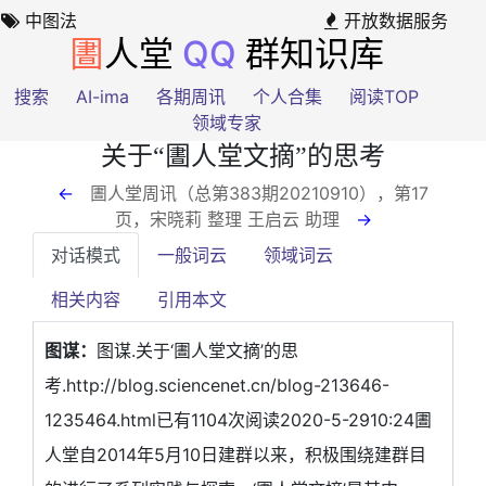
中图法
开放数据服务
圕
人堂
QQ
群知识库
搜索
AI-ima
各期周讯
个人合集
阅读TOP
领域专家
关于“圕人堂文摘”的思考
←
圕人堂周讯（总第383期20210910），第17
页
，宋晓莉 整理 王启云 助理
→
对话模式
一般词云
领域词云
相关内容
引用本文
图谋：
图谋.关于‘圕人堂文摘’的思
考.http://blog.sciencenet.cn/blog-213646-
1235464.html已有1104次阅读2020-5-2910:24圕
人堂自2014年5月10日建群以来，积极围绕建群目