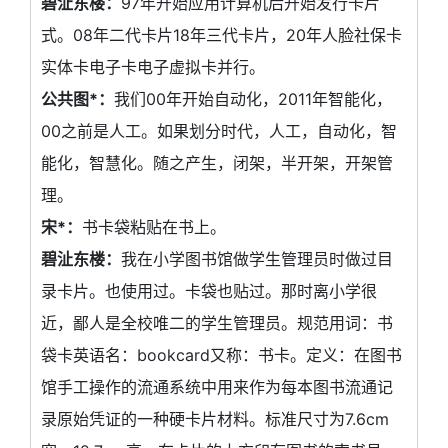
碧沚东楼：
97年开始应用计算机后开始发行卡片
式。08年二代卡片18年三代卡片，20年人脸社保卡
实体卡电子卡电子虚拟卡并行。
公共图*：
我们00年开始自动化，2011年智能化，
00之前是人工。如果划分时代，人工，自动化，智
能化，智慧化。随之产生，闭架，半开架，开架管
理。
宋*：
书卡袋粘贴在书上。
碧沚东楼：
我在小学图书馆做学生管理员时做过目
录卡片。也使用过。卡袋也贴过。那时离小学很
近，鄙人是全校唯二的学生管理员。规范用词：书
袋卡英语名：bookcard又称：书卡。定义：在图书
馆手工操作的流通系统中用来作为每本图书流通记
录原始凭证的一种硬卡片材料。标准尺寸为7.6cm