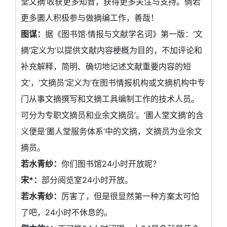
堂文摘’收获更多知音，获得更多关注与支持。倘若
更多圕人积极参与做摘编工作，善哉！
图谋：
据《图书馆·情报与文献学名词》第一版：‘文
摘’定义为‘以提供文献内容梗概为目的，不加评论和
补充解释，简明、确切地记述文献重要内容的短
文’，‘文摘员’定义为‘在图书情报机构或文摘机构中专
门从事文摘撰写和文摘工具编制工作的技术人员。
可分为专职文摘员和业余文摘员’。‘圕人堂文摘’的含
义便是‘圕人堂服务体系’中的文摘，文摘员为业余文
摘员。
若水青纱：
你们图书馆24小时开放呢？
宋*：
部分阅览室24小时开放。
若水青纱：
厉害了，但是很显然第一种方案太可怕
了吧，24小时不休息的。