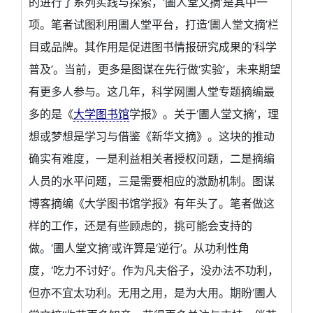
的进行了系列实践与探索，‘圕人堂文摘’是其中一
项。笔者试图利用圕人堂平台，打造‘圕人堂文摘’栏
目或品牌。其作用是促进图书情报研究成果的‘科学
普及’。当前，更多是图谋在先行做‘实验’，未来期望
有更多人参与。这几年，科学网圕人堂专题摘编最
多的是《
大学图书馆
学报》。关于‘圕人堂文摘’，理
想或梦想是学习与借鉴《新华文摘》。这块的推动
确实有难度，一是利益相关者授权问题，二是摘编
人员的水平问题，三是需要相应的激励机制。图谋
博客摘编《大学图书馆学报》有年头了。笔者做这
样的工作，还是有些顾虑的，挑可能会支持的
做。‘圕人堂文摘’或许算是‘逆行’。从功利性角
度，‘吃力不讨好’。作为凡夫俗子，没办法不功利，
但亦不宜太功利。无用之用，是为大用。期盼‘圕人