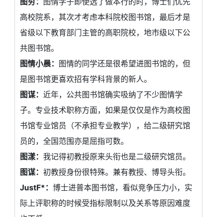
图穷：
图情学子即使选了做本行的时，博士们优先
高校院系，其次才考虑本科院校图书馆，最后才是
省级以下教育部门主管的高职院校，地市级以下公
共图书馆。
图情小晨：
图情的同学还是很希望进图书馆的，但
是图书馆更喜欢招有学科背景的新人。
图谋：
近年，公共图书馆确实吸纳了不少图情学
子。专业技术职称方面，如果是仅仅是作为高校图
书馆专业馆员（不承担专业教学），给二级研究馆
员的，全国范围亦是屈指可数。
图漾：
我记得初教授原来头衔也是二级研究馆员。
图谋：
初教授身份很特殊。兼有教授、博导头衔。
JustF*：
博士进普本图书馆，看似竞争压力小，实
际上评职称的时候受指标限制以及关系等原因难度