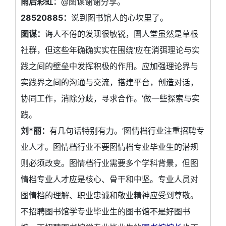
雨后彩虹：
@图谋谢谢分享。
28520885：
说到图书馆人的心坎里了。
图谋：
诲人不倦的发现很敏锐，圕人堂虽然是草根
社群，但这些年确确实实在围绕‘应在消弭理论与实
践之间的壁垒中发挥积极的作用。应加强理论界与
实践界之间的沟通与交流，搭建平台，创造对话，
协同工作，消除分歧，寻求合作。’做一些探索与实
践。
刘*丽：
有几句话特别有力。‘图情档行业注重招聘专
业人才。图情档行业不要图情档专业毕业生的潜规
则必须改变。图情档行业需要多个学科背景，但图
情档专业人才应是核心、骨干和中坚。专业人员对
图情档的理解、职业忠诚和敬业精神应受到尊敬。
不招聘图书馆学专业毕业生的图书馆不是好图书