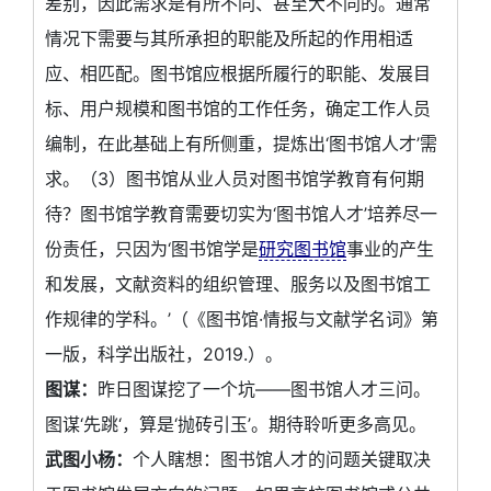
差别，因此需求是有所不同、甚至大不同的。通常
情况下需要与其所承担的职能及所起的作用相适
应、相匹配。图书馆应根据所履行的职能、发展目
标、用户规模和图书馆的工作任务，确定工作人员
编制，在此基础上有所侧重，提炼出‘图书馆人才’需
求。（3）图书馆从业人员对图书馆学教育有何期
待？图书馆学教育需要切实为‘图书馆人才’培养尽一
份责任，只因为‘图书馆学是
研究图书馆
事业的产生
和发展，文献资料的组织管理、服务以及图书馆工
作规律的学科。’（《图书馆·情报与文献学名词》第
一版，科学出版社，2019.）。
图谋：
昨日图谋挖了一个坑——图书馆人才三问。
图谋‘先跳‘，算是‘抛砖引玉’。期待聆听更多高见。
武图小杨：
个人瞎想：图书馆人才的问题关键取决