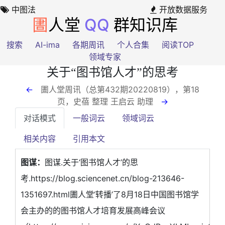
中图法
开放数据服务
圕
人堂
QQ
群知识库
搜索
AI-ima
各期周讯
个人合集
阅读TOP
领域专家
关于“图书馆人才”的思考
←
圕人堂周讯（总第432期20220819），第18
页
，史蓓 整理 王启云 助理
→
对话模式
一般词云
领域词云
相关内容
引用本文
图谋：
图谋.关于‘图书馆人才’的思
考.https://blog.sciencenet.cn/blog-213646-
1351697.html圕人堂‘转播’了8月18日中国图书馆学
会主办的的图书馆人才培育发展高峰会议