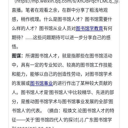
（https://mp.weixin.qq.com/s/XnOdPqcYLMLq_jy3_
直播。笔者在观看之余，在群中分享了粗浅地观
感，稍作梳理。什么是图书馆人才？图书馆需要什
么样的人才？图书馆从业人员对
图书馆学教育
有何
期待？……这些问题期待可以进一步分享自己的感
悟。
图谋：
所谓图书馆人才，就是指那些在图书馆活动
中，具有一定的专业知识、较高的图书馆工作技能
和能力，能够以自己的创造性劳动，对图书馆学术
的发展或
图书馆事业
的进行作出了某种较大贡献的
人。图书馆人才是‘图书馆人’中比较精华、先进的部
分，是推动图书馆学术与图书馆事业发展的全部‘图
书馆人’的代表。（摘自：程焕文.论图书馆人才的特
征——关于‘图书馆四代人’的探讨[J].广东图书馆学