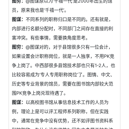
图穷：
@图谋原以为‘千禧一代’是2000年出生的馆
员，原来我也是‘千禧一代’。
图谋：
不同系列的职称归口是不同的。还有就是，
内部进行名额分配时，不同部门之间存在直接的利
害冲突。有些事情，需要换角度思考。
图穷：
@图谋对的，对于县馆很多只有一位会计，
如果设置会计职称岗位，就是一人独享，不用PK竞
争上岗了。中西部很多县馆技术部也只有1-2人，也
比较容易成为‘专人专用职称岗位’了。图情、中文、
历史等专业背景的馆员，需要在图书馆内部较大范
围PK竞争上岗兑现待遇了。
图谋：
以高校图书馆从事信息技术工作的人员为
例，理论上是可以评工程师系列职称，但在实践
中，通常在竞争中没有优势，还不如评图书资料系