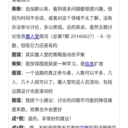
柴柴：
自加群以来，看到很多问题都很感兴趣，但
因为时间不合适，或者对这个领域不太了解，没有
办法参与讨论，多以旁观。总的来说，虽然主题讨
论信息
圕人堂
周讯（总第7期 20140627）- 6 -分
散，但吸引力还是有的
图谋：
其实圕人堂的策略是动态平衡
柴柴：
我觉得围观就是一种学习，是
信息
扩增
图谋：
一个话题的真正参与者，人数可以不多，几
人、几十人就可以了。圕人堂欢迎人员流动，包括
议题设计也是滚动的
图谋：
我提个小建议：讨论的问题尽可能的降低难
度系数，效果也许会更好
成*院：
是的，非常好的建议！
成*院：
哦，不知道我那天共享的
文献
利用话题是否