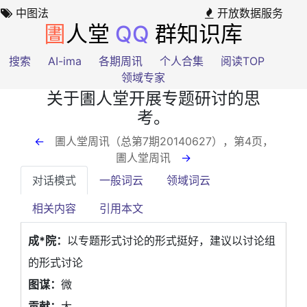
中图法
开放数据服务
圕
人堂
QQ
群知识库
搜索
AI-ima
各期周讯
个人合集
阅读TOP
领域专家
关于圕人堂开展专题研讨的思
考。
←
圕人堂周讯（总第7期20140627），第4页
，
圕人堂周讯
→
对话模式
一般词云
领域词云
相关内容
引用本文
成*院：
以专题形式讨论的形式挺好，建议以讨论组
的形式讨论
图谋：
微
贡献：
大