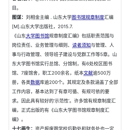
目。
图谋：
刘相金主编 . 山东大学
图书馆规章制度
汇编
[M].山东大学出版社，2015.7.
《山东
大学图书馆
规章制度汇编》包括职责范围与
岗位责任、业务管理与细则、
读者须知
与管理、人
事与行政管理、领导班子建设与党群工作等5章。山
东大学图书馆实行总馆、分馆制，有6处校区图书
馆、7座馆舍，职工200余名，纸本
文献
逾500万
册，各类
数据
库逾200个。其规定及条款涵盖了全部
工作内容，基本达到了有章可循、有规可依的要
求。因此具有较好的‘示范性’。许多馆有规章制度汇
编，正式出版的有《山东大学图书馆规章制度汇
编》。
十七画生：
资产报废跟学校后勤处和财务处也一定