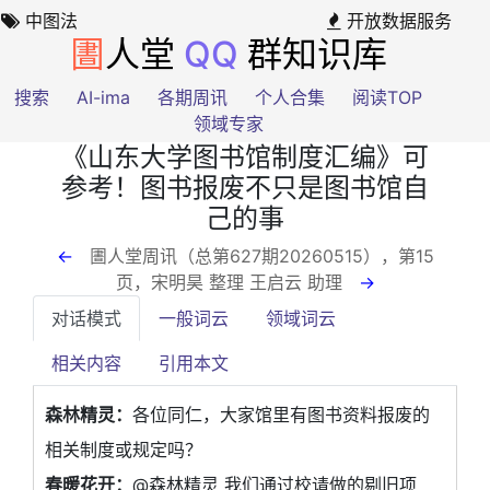
中图法
开放数据服务
圕
人堂
QQ
群知识库
搜索
AI-ima
各期周讯
个人合集
阅读TOP
领域专家
《山东大学图书馆制度汇编》可
参考！图书报废不只是图书馆自
己的事
←
圕人堂周讯（总第627期20260515），第15
页
，宋明昊 整理 王启云 助理
→
对话模式
一般词云
领域词云
相关内容
引用本文
森林精灵：
各位同仁，大家馆里有图书资料报废的
相关制度或规定吗？
春暖花开：
@森林精灵 我们通过校请做的剔旧项