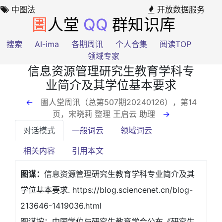
中图法
开放数据服务
圕
人堂
QQ
群知识库
搜索
AI-ima
各期周讯
个人合集
阅读TOP
领域专家
信息资源管理研究生教育学科专
业简介及其学位基本要求
←
圕人堂周讯（总第507期20240126），第14
页
，宋晓莉 整理 王启云 助理
→
对话模式
一般词云
领域词云
相关内容
引用本文
图谋：
信息资源管理研究生教育学科专业简介及其
学位基本要求. https://blog.sciencenet.cn/blog-
213646-1419036.html
图谋按：中国学位与研究生教育学会公布《研究生