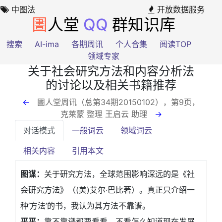
中图法
开放数据服务
圕
人堂
QQ
群知识库
搜索
AI-ima
各期周讯
个人合集
阅读TOP
领域专家
关于社会研究方法和内容分析法
的讨论以及相关书籍推荐
←
圕人堂周讯（总第34期20150102），第9页
，
克莱蒙 整理 王启云 助理
→
对话模式
一般词云
领域词云
相关内容
引用本文
图谋：
关于研究方法，全球范围影响深远的是《社
会研究方法》（(美)艾尔·巴比著）。真正只介绍一
种‘方法’的书，我认为其方法不靠谱。
平平：
靠不靠谱都要看看，不看怎么知道现在发展