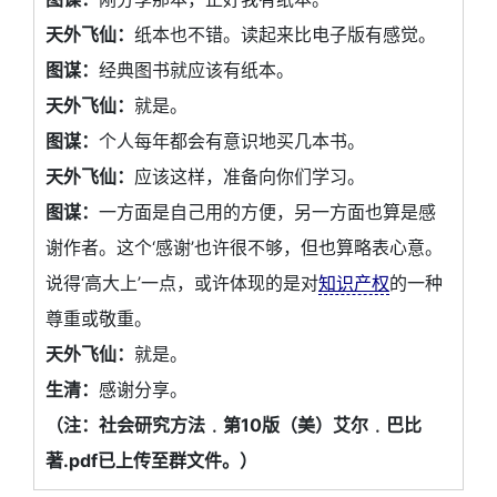
天外飞仙：
纸本也不错。读起来比电子版有感觉。
图谋：
经典图书就应该有纸本。
天外飞仙：
就是。
图谋：
个人每年都会有意识地买几本书。
天外飞仙：
应该这样，准备向你们学习。
图谋：
一方面是自己用的方便，另一方面也算是感
谢作者。这个‘感谢’也许很不够，但也算略表心意。
说得‘高大上’一点，或许体现的是对
知识产权
的一种
尊重或敬重。
天外飞仙：
就是。
生清：
感谢分享。
（注：社会研究方法﹒第10版（美）艾尔﹒巴比
著.pdf已上传至群文件。）