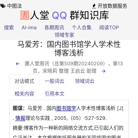
中图法
开放数据服务
圕
人堂
QQ
群知识库
搜索
AI-ima
各期周讯
个人合集
阅读TOP
领域专家
马爱芳：国内图书馆学人学术性
博客浅析
←
圕人堂周讯（总第509期20240209），第13
页
，宋晓莉 整理 王启云 助理
→
对话模式
一般词云
领域词云
相关内容
引用本文
图谋：
马爱芳 . 国内
图书馆学
人学术性博客浅析 [J]
.
情报
理论与实践 , 2005,（05）:527-529.
摘要:博客作为一种新的网络交流方式,已引起人们的
广泛关注。本文根据依托服务器的不同将国内图书