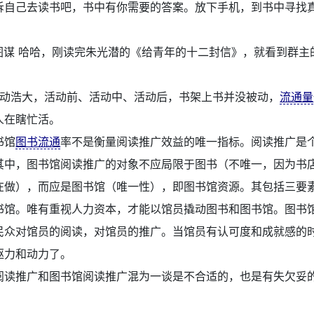
诉自己去读书吧，书中有你需要的答案。放下手机，到书中寻找
图谋 哈哈，刚读完朱光潜的《给青年的十二封信》，就看到群主
动浩大，活动前、活动中、活动后，书架上书并没被动，
流通量
人在瞎忙活。
书馆
图书流通
率不是衡量阅读推广效益的唯一指标。阅读推广是
其中，图书馆阅读推广的对象不应局限于图书（不唯一，因为书
在做），而应是图书馆（唯一性），即图书馆资源。其包括三要
书馆。唯有重视人力资本，才能以馆员撬动图书和图书馆。图书
民众对馆员的阅读，对馆员的推广。当馆员有认可度和成就感的
驱力和动力了。
阅读推广和图书馆阅读推广混为一谈是不合适的，也是有失欠妥