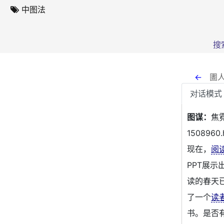
中图法
搜
←
圕人
对话模式
图谋：
焦霓
1508960.
现在，
阅
PPT展
读的春天
了一个
读
书。是否