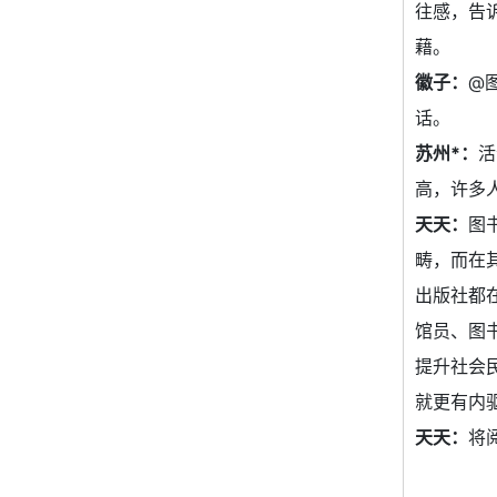
往感，告
藉。
徽子：
@
话。
苏州*：
活
高，许多
天天：
图
畴，而在
出版社都
馆员、图
提升社会
就更有内
天天：
将