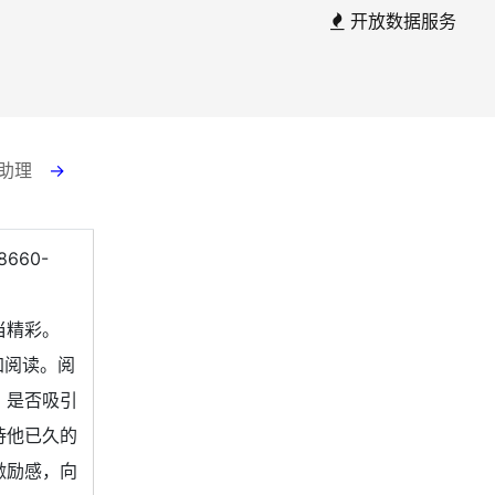
开放数据服务
云 助理
→
78660-
当精彩。
加阅读。阅
。是否吸引
待他已久的
激励感，向