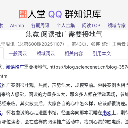
圕
人堂
QQ
群知识库
索
AI-ima
各期周讯
个人合集
阅读TOP
领域专家
焦霓.阅读推广需要接地气
堂周讯（总第600期20251107），第43页
，张芸 整理 王启
一般词云
领域词云
相关内容
引用本文
 .
阅读推广
需要接地气. https://blog.sciencenet.cn/blog-35
html
读
推广案例很壮观，热闹，声势浩大，规模空前。包装案例也相
示出来给人感觉，阅读的力量多么大，那么多人都在活动现场，参
已经来临。其实散会后，大家各自的心中怎么样，应该都很清楚
者
，怀着虔诚的心走进图书馆，径直奔向那本沉睡在
书架
上，期
有哪位读者，会在这样的阅读推广活动中，找到心灵的触电感，