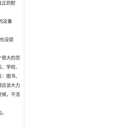
真正的慰
的这番
也没提
个很大的范
店、学校、
素：图书、
馆应该大力
时候，干活
的。