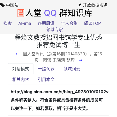
中图法
开放数据服务
圕
人堂
QQ
群知识库
搜索
AI-ima
各期周讯
个人合集
阅读TOP
领域专家
程焕文教授招图书馆学专业优秀
推荐免试博士生
←
圕人堂周讯（总第16期20140829），第15
页
，图谋 宋晓莉 整理
→
对话模式
一般词云
领域词云
相关内容
引用本文
http://blog.sina.com.cn/s/blog_4978019f0102v0s9
条件确实诱人。符合条件或具备推荐条件的成员可
以关注一下。如若录取，相当于是中大奖。