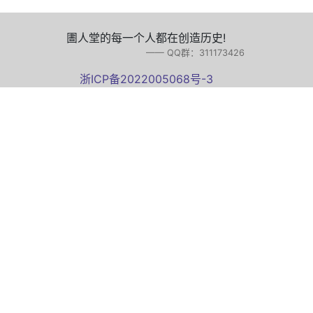
圕人堂的每一个人都在创造历史!
—— QQ群：311173426
浙ICP备2022005068号-3